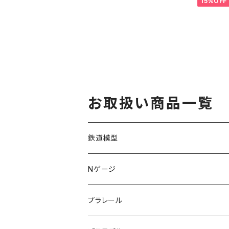
15%OFF
お取扱い商品一覧
鉄道模型
KATO (N)
Nゲージ
TOMIX (N)
車両
プラレール