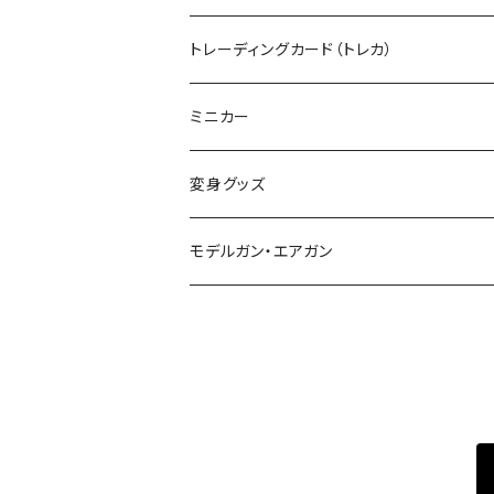
デカール
TOMIX (N)
その他のキャラクター
トレーディングカード（トレカ）
制御機器
ミニカー
変身グッズ
モデルガン・エアガン
サバゲー装備類