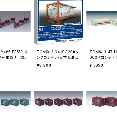
8485 EF510-0
TOMIX 3194 ISO20ftタ
TOMIX 3147 
列車(3両) 鉄
ンクコンテナ(日本石油輸
000形コンテナ
新品 在庫品）
送･オレンジ･2個入) Nゲ
2個入) Nゲー
¥3,300
¥1,650
ージ 鉄道模型 コンテナ
型 コンテナ（新
（新品 在庫品）
品）