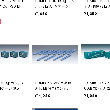
Nゲージ 90181
TOMIX 3196 18C形コン
TOMIX 3195
セットSD EF21
テナ(3個入) Nゲージ 鉄
テナ(青色･2個入
ナ列車 鉄道模型
道模型（新品 在庫品）
ジ 鉄道模型（
0
¥1,650
¥1,650
品）
 V18B形コンテナ
TOMIX 92862 コキ10
TOMIX 3148 
 Nゲージ 鉄道模
0･101形貨車(コンテナな
00形コンテナ（2
 在庫品）
し)セット(12両) Nゲージ
ゲージ 鉄道模型
¥14,080
¥1,980
鉄道模型 貨車（新品 在
品 在庫品）
庫品）