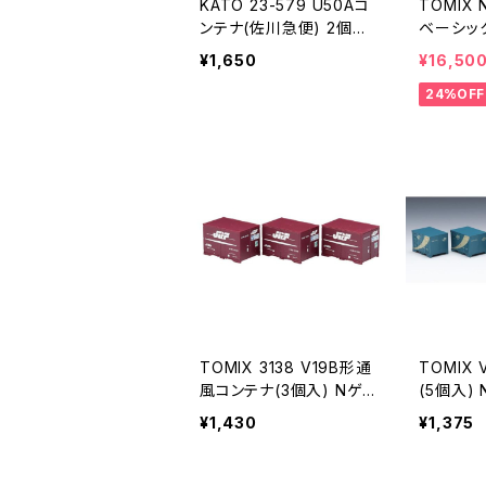
KATO 23-579 U50Aコ
TOMIX 
ンテナ(佐川急便) 2個入
ベーシック
Nゲージ 鉄道模型（新
0コンテ
¥1,650
¥16,50
品 在庫品）
24%OFF
TOMIX 3138 V19B形通
TOMIX
風コンテナ(3個入) Nゲー
(5個入)
ジ 鉄道模型（新品 在庫
型（新品
¥1,430
¥1,375
品）