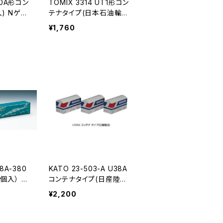
 30A形コン
TOMIX 3314 UT1形コン
) Nゲー
テナタイプ(日本石油輸
新品 在庫
送・2個入) Nゲージ 鉄道
¥1,760
模型（新品 在庫品）
48A-380
KATO 23-503-A U38A
個入） N
コンテナタイプ(日産陸送)
 貨車（新
3個入 Nゲージ 鉄道模型
¥2,200
（新品 在庫品）