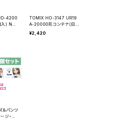
9D-4200
TOMIX HO-3147 UR19
入) Nゲ
A-20000形コンテナ(日
コンテナ
石･青･3個入) HOゲージ
¥2,420
鉄道模型（新品 在庫品）
ズ＆パンツ
ゲージ・ミ
2ft)3
イさんチー