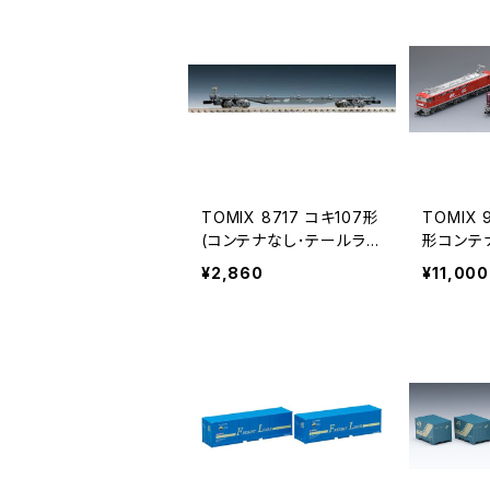
TOMIX 8717 コキ107形
TOMIX 9
(コンテナなし･テールライ
形コンテナ
ト付) Nゲージ 鉄道模型
道模型（
¥2,860
¥11,000
貨車（新品 在庫品）