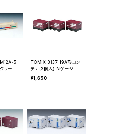
UM12A-5
TOMIX 3137 19A形コン
(クリーム･
テナ(3個入) Nゲージ 鉄
ジ 鉄道模
道模型 コンテナ（新品
¥1,650
品 在庫
在庫品）