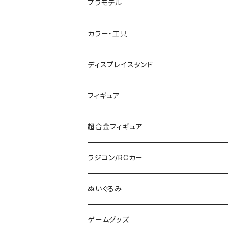
マイクロエース (N)
入門セット
プラモデル
グリーンマックス (N)
レール
ガンプラ
カラー・工具
PG
その他メーカー (N)
ストラクチャー
カーモデル（車プラモ）
工具（ツール）
ディスプレイスタンド
MG
KATO (HO)
バイクプラモ
塗料
フィギュア
HG
TOMIX (HO)
30MS
筆
ガンダム
超合金フィギュア
RG
その他のHOゲージ
ミリタリープラモ
ラジコン/RCカー
EG
Zゲージ
ポケモン
タミヤRC
ぬいぐるみ
その他
カタログ
その他のロボット
RCパーツ
ゲームグッズ