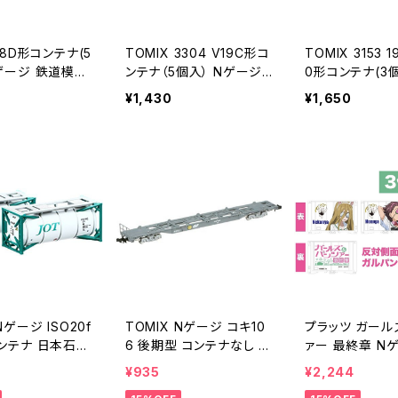
 18D形コンテナ(5
TOMIX 3304 V19C形コ
TOMIX 3153 1
Nゲージ 鉄道模型
ンテナ（5個入） Nゲージ
0形コンテナ(3個
在庫品）
鉄道模型（新品 在庫品）
ージ 鉄道模型 
¥1,430
¥1,650
（新品 在庫品）
Nゲージ ISO20f
TOMIX Nゲージ コキ10
プラッツ ガール
コンテナ 日本石油
6 後期型 コンテナなし 8
ァー 最終章 N
ーン 2個入 312
722 鉄道模型 貨車◇
ニキャラコンテナ(1
¥935
¥2,244
型
個セット アリク