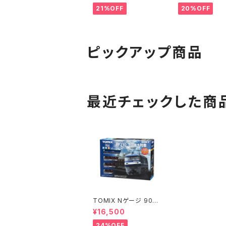
ゲージ 鉄道模型 北海
21%OFF
20%OFF
道（新品 在庫品）
ピックアップ商品
最近チェックした商
TOMIX Nゲージ 901
81 ベーシックセットSD
¥16,500
EF210コンテナ列車 鉄
道模型
24%OFF