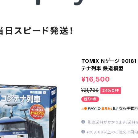
当日スピード発送！
TOMIX Nゲージ 9018
テナ列車 鉄道模型
¥16,500
¥21,780
24%OFF
残り1点
なら
手数
別途送料がかかります。
送料
¥20,000以上のご注文で国