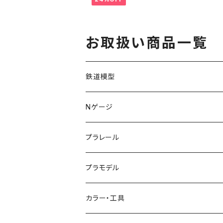
お取扱い商品一覧
鉄道模型
KATO (N)
Nゲージ
TOMIX (N)
車両
プラレール
マイクロエース (N)
入門セット
プラモデル
グリーンマックス (N)
レール
ガンプラ
カラー・工具