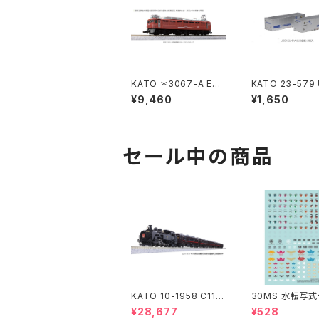
KATO ＊3067-A EF8
KATO 23-579
1 300 JR貨物更新(ロ
コンテナ(佐川急便
¥9,460
¥1,650
ーズピンク) 鉄道模型
入 Nゲージ 鉄
Nゲージ（新品 在庫
（新品 在庫品）
品）
セール中の商品
KATO 10-1958 C11 1
30MS 水転写
71+14系｢SL冬の湿原
ル 汎用1
¥28,677
¥528
号｣ 6両セット 特企品 N