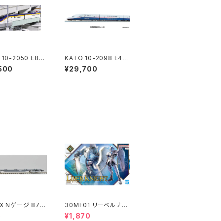
 10-2050 E8系
KATO 10-2098 E4系
幹線"つばさ" 7
新幹線「Maxとき」 8両
500
¥29,700
ト【特別企画品】
セット Nゲージ 鉄道模
ジ 鉄道模型（新
型（新品 在庫品）
庫品）
X Nゲージ 871
30MF01 リーベルナイ
107 (増備型・コ
ト プラモデル（新品 在
5
¥1,870
なし) 鉄道模型
庫品）