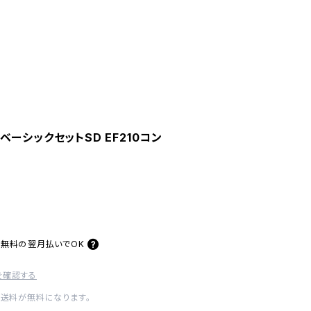
1 ベーシックセットSD EF210コン
料無料の
翌月払いでOK
を確認する
内送料が無料になります。