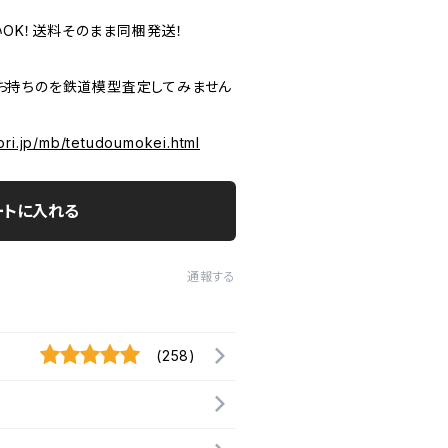
いOK！送料そのまま同梱発送！
P お持ちのを鉄道模型査定してみません
ori.jp/mb/tetudoumokei.html
ートに入れる
通報する
(258)