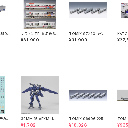
 U50A
プラッツ TP-6 名鉄33
TOMIX 97240 キハ4
KATO
) 2個
00系 徳川家康ラッピン
00系急行ディーゼルカ
山形新
¥31,900
¥31,900
¥27,
道模型
グ4両 鉄道模型（新
ー（利尻）セット（5両） N
両セッ
品 在庫品）
ゲージ 鉄道模型 北海
Nゲー
道（新品 在庫品）
品 在
式デカー
30MM 15 eEXM-17
TOMIX 98606 225 6
TOMI
アルト(空中戦仕様)ネイ
000系 (6両) 鉄道模型
8 コキ
¥1,782
¥18,326
¥93
ビー
ンテナ