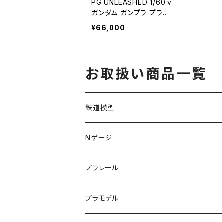
PG UNLEASHED 1/60 ν
ガンダム ガンプラ プラモ
デル 逆襲のシャア（新
¥66,000
品 在庫品）
お取扱い商品一覧
鉄道模型
KATO (N)
Nゲージ
TOMIX (N)
車両
プラレール
マイクロエース (N)
入門セット
プラモデル