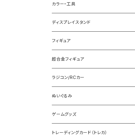
グリーンマックス (N)
レール
ガンプラ
カラー・工具
PG
その他メーカー (N)
ストラクチャー
カーモデル（車プラモ）
工具（ツール）
ディスプレイスタンド
MG
KATO (HO)
バイクプラモ
塗料
フィギュア
HG
TOMIX (HO)
30MS
筆
ガンダム
超合金フィギュア
RG
その他のHOゲージ
ミリタリープラモ
ラジコン/RCカー
EG
Zゲージ
ポケモン
タミヤRC
ぬいぐるみ
その他
カタログ
その他のロボット
RCパーツ
ゲームグッズ
デカール
TOMIX (N)
その他のキャラクター
トレーディングカード（トレカ）