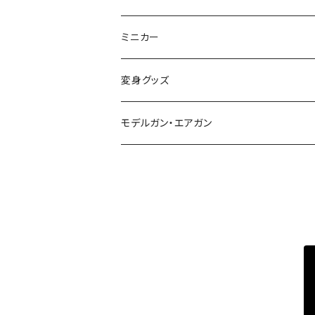
制御機器
ミニカー
変身グッズ
モデルガン・エアガン
サバゲー装備類