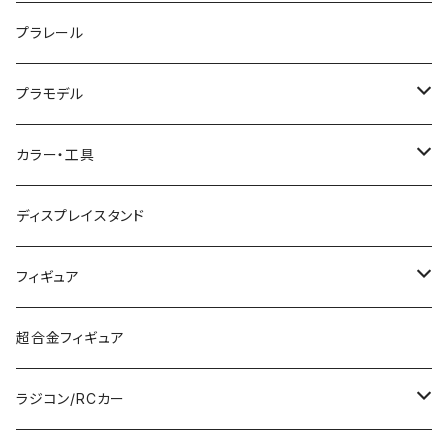
TOMIX (N)
車両
プラレール
マイクロエース (N)
入門セット
プラモデル
グリーンマックス (N)
レール
ガンプラ
カラー・工具
PG
その他メーカー (N)
ストラクチャー
カーモデル（車プラモ）
工具（ツール）
ディスプレイスタンド
MG
KATO (HO)
バイクプラモ
塗料
フィギュア
HG
TOMIX (HO)
30MS
筆
ガンダム
超合金フィギュア
RG
その他のHOゲージ
ミリタリープラモ
ラジコン/RCカー
EG