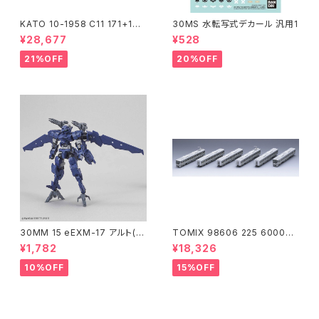
KATO 10-1958 C11 171+14
30MS 水転写式デカール 汎用1
系｢SL冬の湿原号｣ 6両セット
¥28,677
¥528
特企品 Nゲージ 鉄道模型 北海
道（新品 在庫品）
21%OFF
20%OFF
30MM 15 eEXM-17 アルト(空
TOMIX 98606 225 6000系
中戦仕様)ネイビー
(6両) 鉄道模型
¥1,782
¥18,326
10%OFF
15%OFF