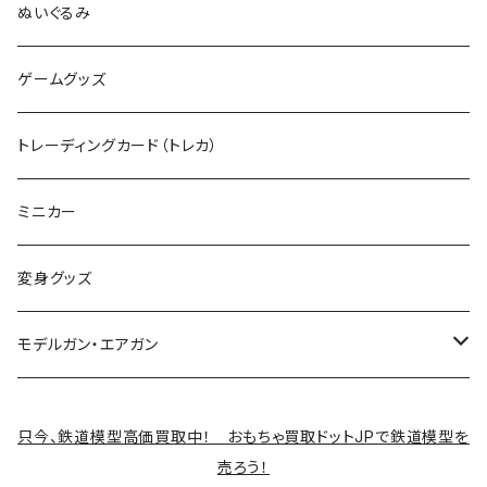
Zゲージ
ポケモン
タミヤRC
ぬいぐるみ
その他
カタログ
その他のロボット
RCパーツ
ゲームグッズ
デカール
TOMIX (N)
その他のキャラクター
トレーディングカード（トレカ）
制御機器
ミニカー
変身グッズ
モデルガン・エアガン
サバゲー装備類
只今、鉄道模型高価買取中！ おもちゃ買取ドットJPで鉄道模型を
売ろう！