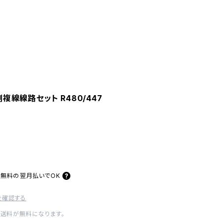
側複線線路セット R480/447
料無料の
翌月払いでOK
を確認する
内送料が無料になります。