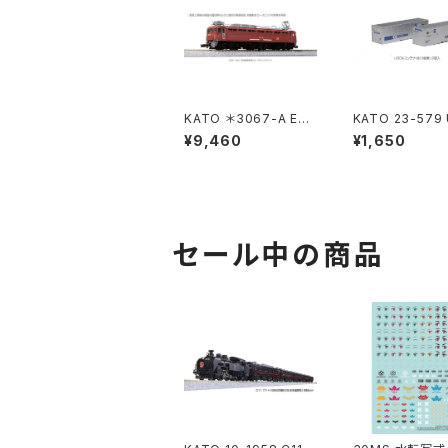
KATO ＊3067-A EF8
KATO 23-579
1 300 JR貨物更新(ロ
コンテナ(佐川急便
¥9,460
¥1,650
ーズピンク) 鉄道模型
入 Nゲージ 鉄
Nゲージ（新品 在庫
（新品 在庫品）
品）
セール中の商品