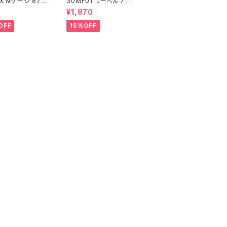
X Nゲージ 871
30MF01 リーベルナイ
107 (増備型・コ
ト プラモデル（新品 在
5
¥1,870
なし) 鉄道模型
庫品）
OFF
15%OFF