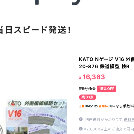
当日スピード発送！
KATO Nゲージ V16 外
20-876 鉄道模型 検R
16,363
¥
¥19,250
15%OFF
残り1点
なら
手数
別途送料がかかります。
送料
¥20,000以上のご注文で国