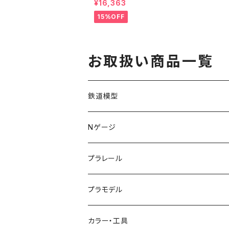
¥16,363
80/447 20-876 鉄道
模型 検R
15%OFF
お取扱い商品一覧
鉄道模型
KATO (N)
Nゲージ
TOMIX (N)
車両
プラレール
マイクロエース (N)
入門セット
プラモデル
グリーンマックス (N)
レール
ガンプラ
カラー・工具