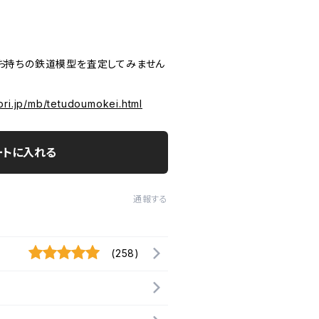
P お持ちの鉄道模型を査定してみません
ori.jp/mb/tetudoumokei.html
ートに入れる
通報する
(258)