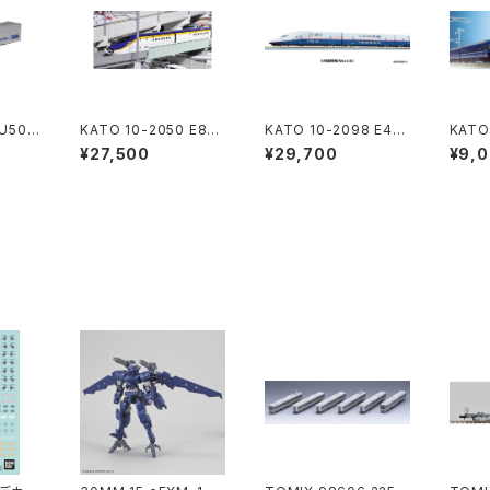
 U50A
KATO 10-2050 E8系
KATO 10-2098 E4系
KATO
) 2個
山形新幹線"つばさ" 7
新幹線「Maxとき」 8両
500
¥27,500
¥29,700
¥9,
道模型
両セット【特別企画品】
セット Nゲージ 鉄道模
鉄道模
Nゲージ 鉄道模型（新
型（新品 在庫品）
品）
品 在庫品）