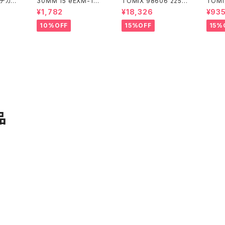
式デカー
30MM 15 eEXM-17
TOMIX 98606 225 6
TOMI
アルト(空中戦仕様)ネイ
000系 (6両) 鉄道模型
8 コキ
¥1,782
¥18,326
¥93
ビー
ンテナ
10%OFF
15%OFF
15%
品