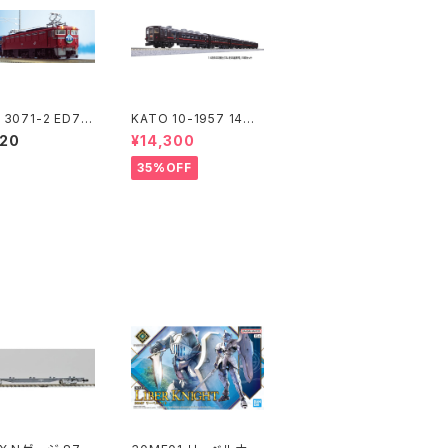
 3071-2 ED76
KATO 10-1957 14系5
 JR仕様 Nゲージ
00番台"SL冬の湿原
020
¥14,300
型（新品 在庫
号" 5両セット Nゲージ
鉄道模型 北海道（新
35%OFF
品 在庫品）