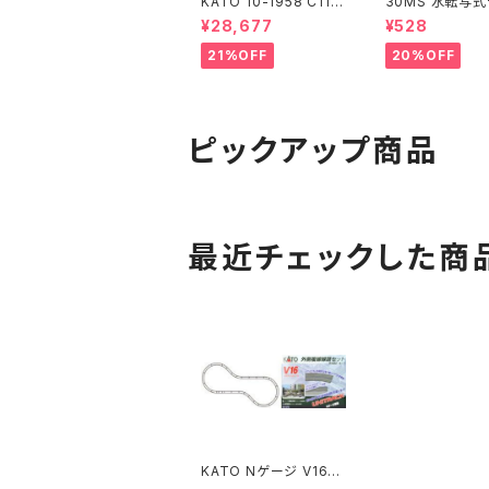
KATO 10-1958 C11 1
30MS 水転写
71+14系｢SL冬の湿原
ル 汎用1
¥28,677
¥528
号｣ 6両セット 特企品 N
ゲージ 鉄道模型 北海
21%OFF
20%OFF
道（新品 在庫品）
ピックアップ商品
最近チェックした商
KATO Nゲージ V16
外側複線線路セット R4