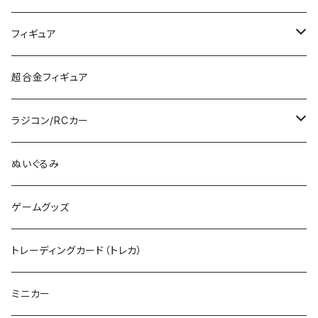
MG
KATO (HO)
バイクプラモ
塗料
フィギュア
HG
TOMIX (HO)
30MS
筆
ガンダム
超合金フィギュア
RG
その他のHOゲージ
ミリタリープラモ
ラジコン/RCカー
EG
Zゲージ
ポケモン
タミヤRC
ぬいぐるみ
その他
カタログ
その他のロボット
RCパーツ
ゲームグッズ
デカール
TOMIX (N)
その他のキャラクター
トレーディングカード（トレカ）
制御機器
ミニカー