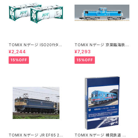
TOMIX Nゲージ ISO20ftタン
TOMIX Nゲージ 京葉臨海鉄道
クコンテナ 日本石油輸送 グリ
KD55形 103号機 8616 鉄道模
¥2,244
¥7,293
ーン 2個入 3127 鉄道模型
型◇
15%OFF
15%OFF
TOMIX Nゲージ JR EF65 20
TOMIX Nゲージ 樽見鉄道 ハ