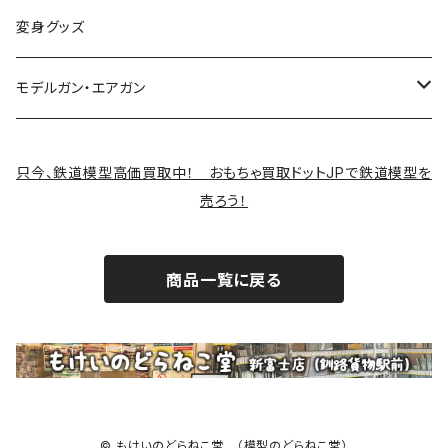
変身グッズ
モデルガン・エアガン
サバゲー装備類
只今、鉄道模型高価買取中！ おもちゃ買取ドットJPで鉄道模型を
売ろう！
商品一覧に戻る
© もけいのどらねこ堂 （模型のどらねこ堂）