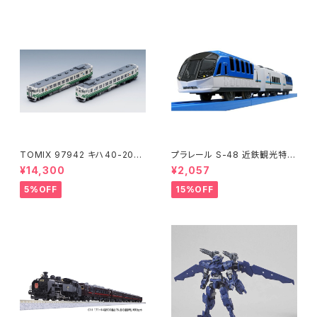
TOMIX 97942 キハ40-200
プラレール S-48 近鉄観光特急
0(アリガトウキハ40・48・男鹿
しまかぜ 鉄道模型
¥14,300
¥2,057
線)2両 鉄道模型
5%OFF
15%OFF