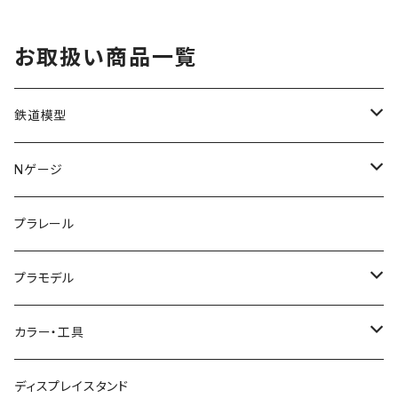
お取扱い商品一覧
鉄道模型
KATO (N)
Nゲージ
TOMIX (N)
車両
プラレール
マイクロエース (N)
入門セット
プラモデル
グリーンマックス (N)
レール
ガンプラ
カラー・工具
PG
その他メーカー (N)
ストラクチャー
カーモデル（車プラモ）
工具（ツール）
ディスプレイスタンド