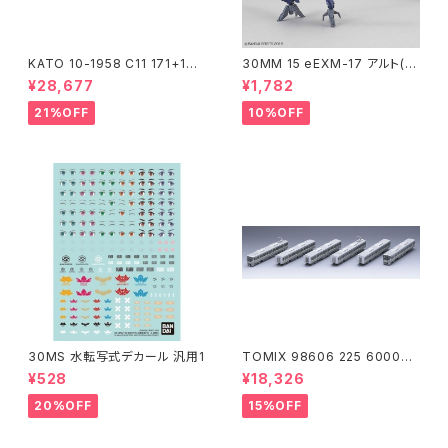
KATO 10-1958 C11 171+14
30MM 15 eEXM-17 アルト(空
系｢SL冬の湿原号｣ 6両セット
中戦仕様)ネイビー
¥28,677
¥1,782
特企品 Nゲージ 鉄道模型 北海
道（新品 在庫品）
21%OFF
10%OFF
30MS 水転写式デカール 汎用1
TOMIX 98606 225 6000系
(6両) 鉄道模型
¥528
¥18,326
20%OFF
15%OFF