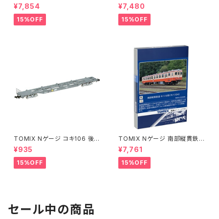
00形 復活国鉄色 7176 鉄道模
イモ330-703形 8615 鉄道模
¥7,854
¥7,480
型◇
型◇
15%OFF
15%OFF
TOMIX Nゲージ コキ106 後期
TOMIX Nゲージ 南部縦貫鉄道
型 コンテナなし 8722 鉄道模
キハ10形 (キハ104) 8611 鉄道
¥935
¥7,761
型 貨車◇
模型 ディーゼルカー◇
15%OFF
15%OFF
セール中の商品