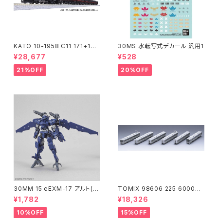
KATO 10-1958 C11 171+14
30MS 水転写式デカール 汎用1
系｢SL冬の湿原号｣ 6両セット
¥28,677
¥528
特企品 Nゲージ 鉄道模型 北海
道（新品 在庫品）
21%OFF
20%OFF
30MM 15 eEXM-17 アルト(空
TOMIX 98606 225 6000系
中戦仕様)ネイビー
(6両) 鉄道模型
¥1,782
¥18,326
10%OFF
15%OFF