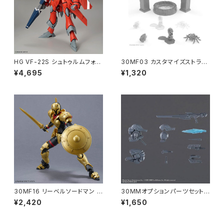
HG VF-22S シュトゥルムフォー
30MF03 カスタマイズストラク
ゲルII(ミリア・ファリーナ・ジー
チャー3 プラモデル（新品 在庫
¥4,695
¥1,320
ナス機) プラモデル マクロス（新
品）
品 在庫品）
30MF16 リーベルソードマン プ
30MMオプションパーツセット
ラモデル（新品 在庫品）
AC VI WEAPON SET 01 プラ
¥2,420
¥1,650
モデル（新品 在庫品）