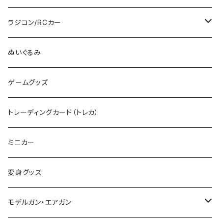
RG
その他のHOゲージ
ミリタリープラモ
ラジコン/RCカー
EG
Zゲージ
ポケモン
タミヤRC
ぬいぐるみ
その他
カタログ
その他のロボット
RCパーツ
ゲームグッズ
デカール
TOMIX (N)
その他のキャラクター
トレーディングカード（トレカ）
制御機器
ミニカー
変身グッズ
モデルガン・エアガン