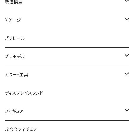
鉄道模型
KATO (N)
Nゲージ
TOMIX (N)
車両
プラレール
マイクロエース (N)
入門セット
プラモデル
グリーンマックス (N)
レール
ガンプラ
カラー・工具
PG
その他メーカー (N)
ストラクチャー
カーモデル（車プラモ）
工具（ツール）
ディスプレイスタンド
MG
KATO (HO)
バイクプラモ
塗料
フィギュア
HG
TOMIX (HO)
30MS
筆
ガンダム
超合金フィギュア