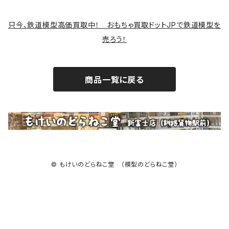
サバゲー装備類
只今、鉄道模型高価買取中！ おもちゃ買取ドットJPで鉄道模型を
売ろう！
商品一覧に戻る
© もけいのどらねこ堂 （模型のどらねこ堂）