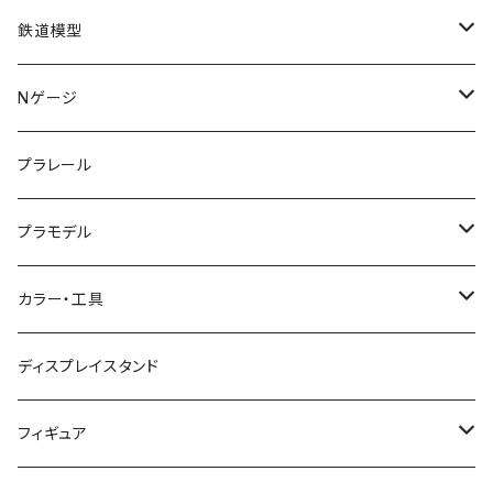
鉄道模型
KATO (N)
Nゲージ
TOMIX (N)
車両
プラレール
マイクロエース (N)
入門セット
プラモデル
グリーンマックス (N)
レール
ガンプラ
カラー・工具
PG
その他メーカー (N)
ストラクチャー
カーモデル（車プラモ）
工具（ツール）
ディスプレイスタンド
MG
KATO (HO)
バイクプラモ
塗料
フィギュア
HG