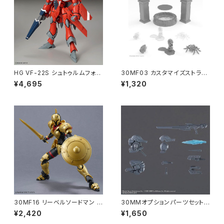
HG VF-22S シュトゥルムフォー
30MF03 カスタマイズストラク
ゲルII(ミリア・ファリーナ・ジー
チャー3 プラモデル（新品 在庫
¥4,695
¥1,320
ナス機) プラモデル マクロス（新
品）
品 在庫品）
30MF16 リーベルソードマン プ
30MMオプションパーツセット
ラモデル（新品 在庫品）
AC VI WEAPON SET 01 プラ
¥2,420
¥1,650
モデル（新品 在庫品）