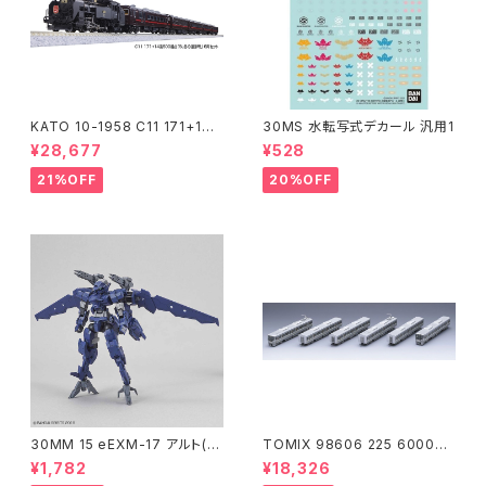
KATO 10-1958 C11 171+14
30MS 水転写式デカール 汎用1
系｢SL冬の湿原号｣ 6両セット
¥28,677
¥528
特企品 Nゲージ 鉄道模型 北海
道（新品 在庫品）
21%OFF
20%OFF
30MM 15 eEXM-17 アルト(空
TOMIX 98606 225 6000系
中戦仕様)ネイビー
(6両) 鉄道模型
¥1,782
¥18,326