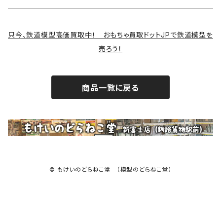
サバゲー装備類
只今、鉄道模型高価買取中！ おもちゃ買取ドットJPで鉄道模型を
売ろう！
商品一覧に戻る
© もけいのどらねこ堂 （模型のどらねこ堂）