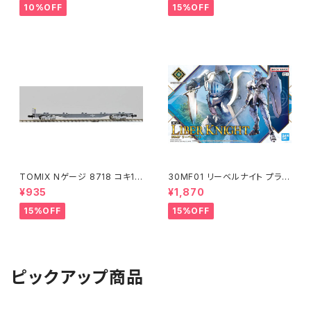
10%OFF
15%OFF
TOMIX Nゲージ 8718 コキ10
30MF01 リーベルナイト プラモ
7 (増備型・コンテナなし) 鉄道
デル（新品 在庫品）
¥935
¥1,870
模型
15%OFF
15%OFF
ピックアップ商品