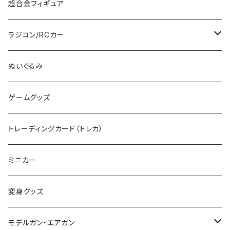
TOMIX (HO)
30MS
筆
ガンダム
超合金フィギュア
RG
その他のHOゲージ
ミリタリープラモ
ラジコン/RCカー
EG
Zゲージ
ポケモン
タミヤRC
ぬいぐるみ
その他
カタログ
その他のロボット
RCパーツ
ゲームグッズ
デカール
TOMIX (N)
その他のキャラクター
トレーディングカード（トレカ）
制御機器
ミニカー
変身グッズ
モデルガン・エアガン