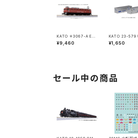
KATO ＊3067-A EF8
KATO 23-579
1 300 JR貨物更新(ロ
コンテナ(佐川急便
¥9,460
¥1,650
ーズピンク) 鉄道模型
入 Nゲージ 鉄
Nゲージ（新品 在庫
（新品 在庫品）
品）
セール中の商品