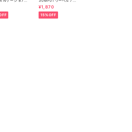
X Nゲージ 871
30MF01 リーベルナイ
107 (増備型・コ
ト プラモデル（新品 在
5
¥1,870
なし) 鉄道模型
庫品）
OFF
15%OFF