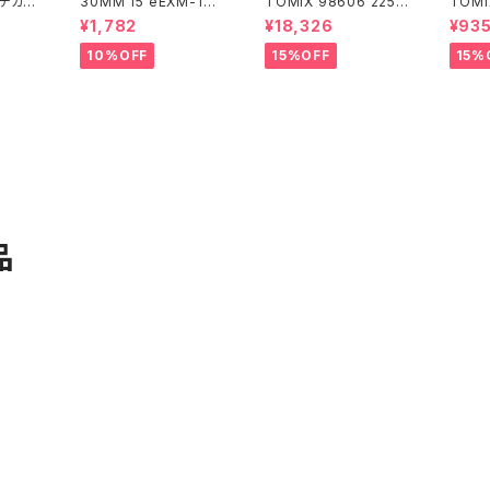
式デカー
30MM 15 eEXM-17
TOMIX 98606 225 6
TOMI
アルト(空中戦仕様)ネイ
000系 (6両) 鉄道模型
8 コキ
¥1,782
¥18,326
¥93
ビー
ンテナ
10%OFF
15%OFF
15%
品