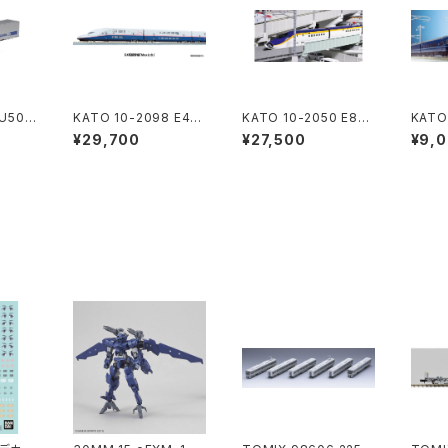
 U50A
KATO 10-2098 E4系
KATO 10-2050 E8系
KATO
) 2個
新幹線「Maxとき」 8両
山形新幹線"つばさ" 7
500
¥29,700
¥27,500
¥9,
道模型
セット Nゲージ 鉄道模
両セット【特別企画品】
鉄道模
型（新品 在庫品）
Nゲージ 鉄道模型（新
品）
品 在庫品）