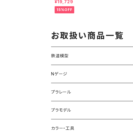
¥19,729
基本 鉄道模型
15%OFF
お取扱い商品一覧
鉄道模型
KATO (N)
Nゲージ
TOMIX (N)
車両
プラレール
マイクロエース (N)
入門セット
プラモデル
グリーンマックス (N)
レール
ガンプラ
カラー・工具