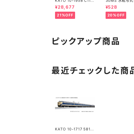
KATO 10-1958 C11 1
30MS 水転写
71+14系｢SL冬の湿原
ル 汎用1
¥28,677
¥528
号｣ 6両セット 特企品 N
ゲージ 鉄道模型 北海
21%OFF
20%OFF
道（新品 在庫品）
ピックアップ商品
最近チェックした商
KATO 10-1717 581系
(スリットタイフォン) 7両