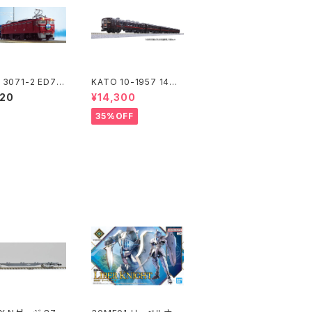
 3071-2 ED76
KATO 10-1957 14系5
 JR仕様 Nゲージ
00番台"SL冬の湿原
020
¥14,300
型（新品 在庫
号" 5両セット Nゲージ
鉄道模型 北海道（新
35%OFF
品 在庫品）