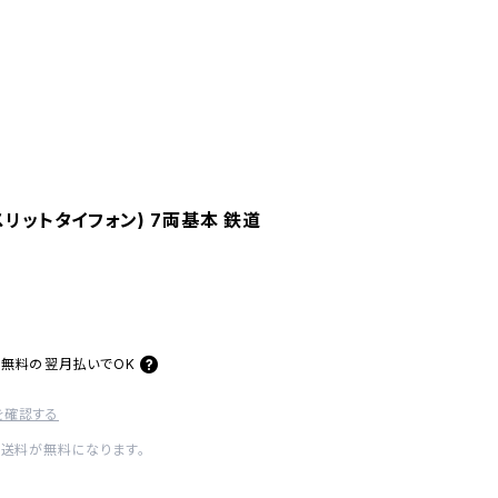
1系(スリットタイフォン) 7両基本 鉄道
料無料の
翌月払いでOK
を確認する
内送料が無料になります。