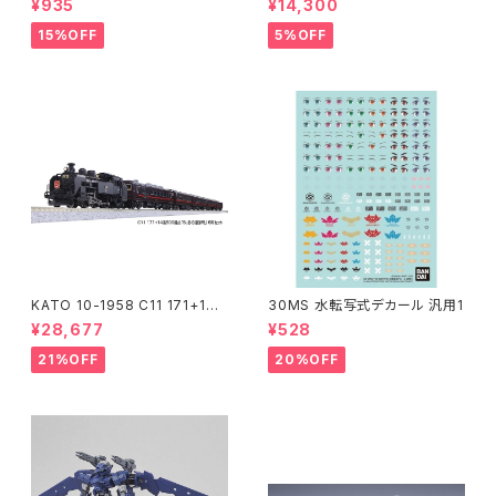
¥935
¥14,300
模型
線)2両 鉄道模型
15%OFF
5%OFF
KATO 10-1958 C11 171+14
30MS 水転写式デカール 汎用1
系｢SL冬の湿原号｣ 6両セット
¥28,677
¥528
特企品 Nゲージ 鉄道模型 北海
道（新品 在庫品）
21%OFF
20%OFF