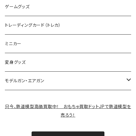
カタログ
その他のロボット
RCパーツ
ゲームグッズ
デカール
TOMIX (N)
その他のキャラクター
トレーディングカード（トレカ）
制御機器
ミニカー
変身グッズ
モデルガン・エアガン
サバゲー装備類
只今、鉄道模型高価買取中！ おもちゃ買取ドットJPで鉄道模型を
売ろう！