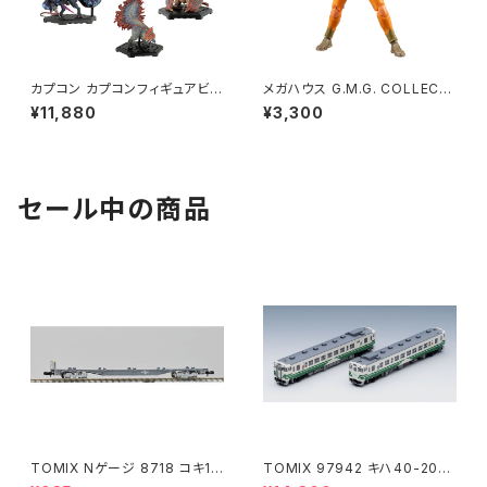
カプコン カプコンフィギュアビル
メガハウス G.M.G. COLLECTI
ダー モンスターハンター スタン
ON 05 機動戦士ガンダム 地球
¥11,880
¥3,300
ダードモデル Plus Vol.28 1BO
連邦軍ノーマルスーツ兵士 フィ
X入数:6 フィギュア（新品 在庫
ギュア（新品 在庫品）
品）
セール中の商品
TOMIX Nゲージ 8718 コキ10
TOMIX 97942 キハ40-200
7 (増備型・コンテナなし) 鉄道
0(アリガトウキハ40・48・男鹿