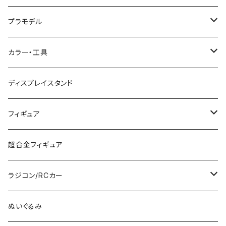
マイクロエース (N)
入門セット
プラモデル
グリーンマックス (N)
レール
ガンプラ
カラー・工具
PG
その他メーカー (N)
ストラクチャー
カーモデル（車プラモ）
工具（ツール）
ディスプレイスタンド
MG
KATO (HO)
バイクプラモ
塗料
フィギュア
HG
TOMIX (HO)
30MS
筆
ガンダム
超合金フィギュア
RG
その他のHOゲージ
ミリタリープラモ
ラジコン/RCカー
EG
Zゲージ
ポケモン
タミヤRC
ぬいぐるみ
その他