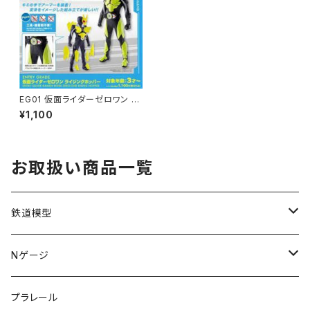
EG01 仮面ライダーゼロワン ラ
イジングホッパー 【新品・在庫
¥1,100
品】
お取扱い商品一覧
鉄道模型
KATO (N)
Nゲージ
TOMIX (N)
車両
プラレール