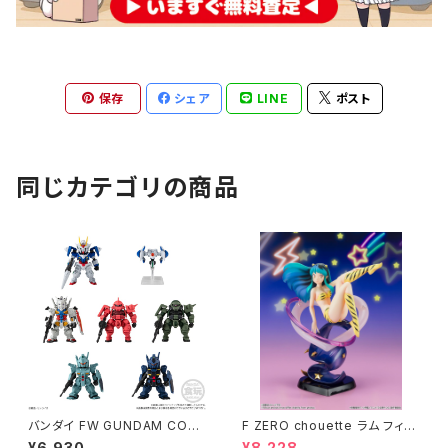
保存
シェア
LINE
ポスト
同じカテゴリの商品
バンダイ FW GUNDAM CON
F ZERO chouette ラム フィギ
VERGE ＃28 1BOX入数：10 フ
ュア うる星やつら
¥6,930
¥8,228