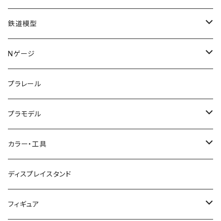
鉄道模型
KATO (N)
Nゲージ
TOMIX (N)
車両
プラレール
マイクロエース (N)
入門セット
プラモデル
グリーンマックス (N)
レール
ガンプラ
カラー・工具
PG
その他メーカー (N)
ストラクチャー
カーモデル（車プラモ）
工具（ツール）
ディスプレイスタンド
MG
KATO (HO)
バイクプラモ
塗料
フィギュア