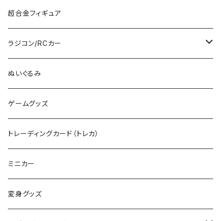
HG
TOMIX (HO)
30MS
筆
ガンダム
超合金フィギュア
RG
その他のHOゲージ
ミリタリープラモ
ラジコン/RCカー
EG
Zゲージ
ポケモン
タミヤRC
ぬいぐるみ
その他
カタログ
その他のロボット
RCパーツ
ゲームグッズ
デカール
TOMIX (N)
その他のキャラクター
トレーディングカード（トレカ）
制御機器
ミニカー
変身グッズ