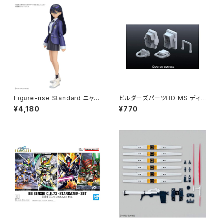
Figure-rise Standard ニャア
ビルダーズパーツHD MS ディテ
ン プラモデル ジークアクス（新
ール01 ガンプラ プラモデル 機
¥4,180
¥770
品 在庫品）
動戦士ガンダム（新品 在庫品）
◇