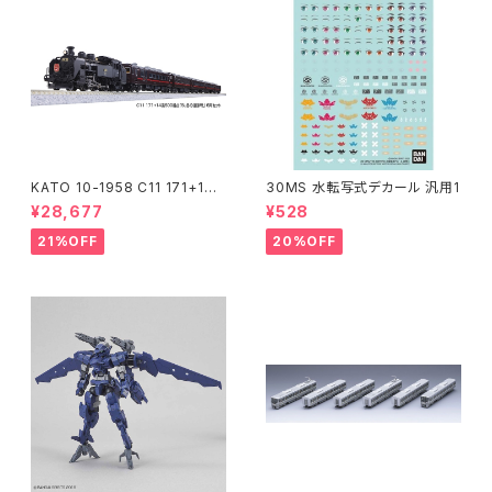
KATO 10-1958 C11 171+14
30MS 水転写式デカール 汎用1
系｢SL冬の湿原号｣ 6両セット
¥28,677
¥528
特企品 Nゲージ 鉄道模型 北海
道（新品 在庫品）
21%OFF
20%OFF