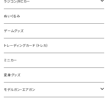
その他のHOゲージ
ミリタリープラモ
ラジコン/RCカー
EG
Zゲージ
ポケモン
タミヤRC
ぬいぐるみ
その他
カタログ
その他のロボット
RCパーツ
ゲームグッズ
デカール
TOMIX (N)
その他のキャラクター
トレーディングカード（トレカ）
制御機器
ミニカー
変身グッズ
モデルガン・エアガン
サバゲー装備類