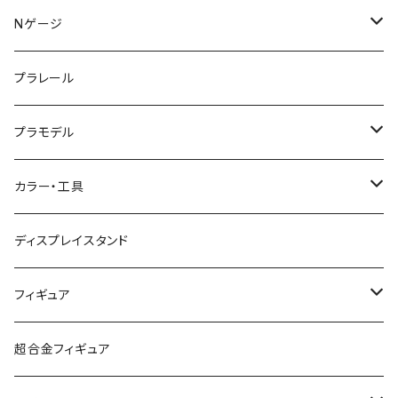
KATO (N)
Nゲージ
TOMIX (N)
車両
プラレール
マイクロエース (N)
入門セット
プラモデル
グリーンマックス (N)
レール
ガンプラ
カラー・工具
PG
その他メーカー (N)
ストラクチャー
カーモデル（車プラモ）
工具（ツール）
ディスプレイスタンド
MG
KATO (HO)
バイクプラモ
塗料
フィギュア
HG
TOMIX (HO)
30MS
筆
ガンダム
超合金フィギュア
RG