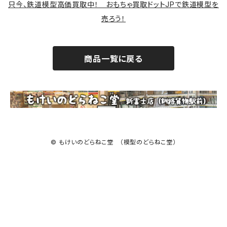
只今、鉄道模型高価買取中！ おもちゃ買取ドットJPで鉄道模型を
売ろう！
商品一覧に戻る
© もけいのどらねこ堂 （模型のどらねこ堂）