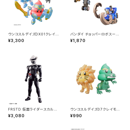
ウンコスルデイズDX01クレイモ
バンダイ チョッパーロボスーパ
デルキット スーパーDXセット1
ー2号&3号(ヘビーアーマー&ホ
¥3,300
¥1,870
プラモデル（新品 在庫品）
ーンドーザー プラモデル ワンピ
ース（新品 在庫品）
FRSTD 仮面ライダースカル
ウンコスルデイズ07クレイモデ
【新品・在庫品】
ルキットあにまるうんちセット2
¥3,080
¥990
ティラノ&ライオン プラモデル
（新品 在庫品）