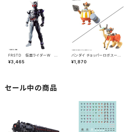
FRSTD 仮面ライダーW ファ
バンダイ チョッパーロボスーパ
ングジョーカー【新品・在庫品】
ー4号&5号(カンフートレーサー
¥3,465
¥1,870
&ウォークホッパ プラモデル ワ
ンピース（新品 在庫品）
セール中の商品