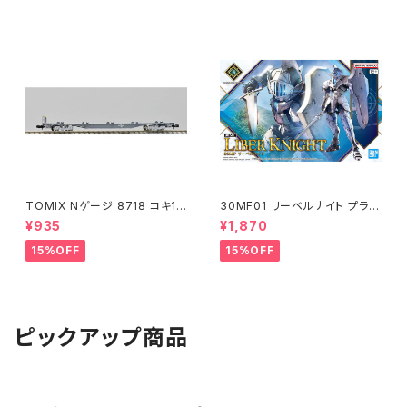
TOMIX Nゲージ 8718 コキ10
30MF01 リーベルナイト プラモ
7 (増備型・コンテナなし) 鉄道
デル（新品 在庫品）
¥935
¥1,870
模型
15%OFF
15%OFF
ピックアップ商品