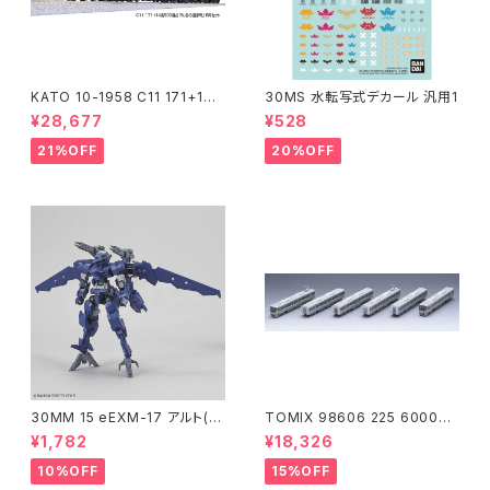
KATO 10-1958 C11 171+14
30MS 水転写式デカール 汎用1
系｢SL冬の湿原号｣ 6両セット
¥28,677
¥528
特企品 Nゲージ 鉄道模型 北海
道（新品 在庫品）
21%OFF
20%OFF
30MM 15 eEXM-17 アルト(空
TOMIX 98606 225 6000系
中戦仕様)ネイビー
(6両) 鉄道模型
¥1,782
¥18,326
10%OFF
15%OFF