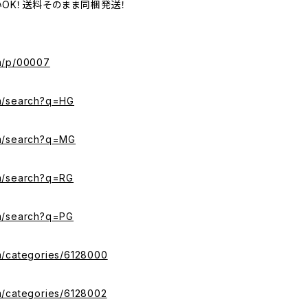
いOK！送料そのまま同梱発送！
m/p/00007
m/search?q=HG
om/search?q=MG
m/search?q=RG
m/search?q=PG
m/categories/6128000
m/categories/6128002