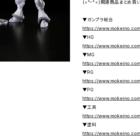
(=^・^=)関連商品まとめ買
▼ガンプラ総合
https://www.mokeino.co
▼HG
https://www.mokeino.co
▼MG
https://www.mokeino.c
▼RG
https://www.mokeino.co
▼PG
https://www.mokeino.co
▼工具
https://www.mokeino.co
▼塗料
https://www.mokeino.co