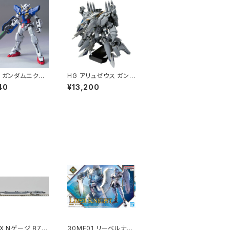
4 ガンダムエクシ
HG アリュゼウス ガンプ
アII ガンプラ プラ
ラ プラモデル 閃光のハ
40
¥13,200
 機動戦士ガンダ
サウェイ（新品 在庫
（新品 在庫品）
品）
X Nゲージ 871
30MF01 リーベルナイ