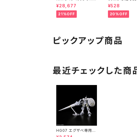
71+14系｢SL冬の湿原
ル 汎用1
¥28,677
¥528
号｣ 6両セット 特企品 N
ゲージ 鉄道模型 北海
21%OFF
20%OFF
道（新品 在庫品）
ピックアップ商品
最近チェックした商
HG07 エグザベ専用ギ
ャン(ハクジ装備) ガン