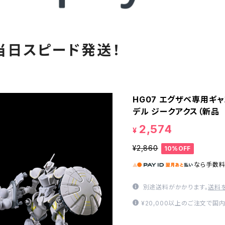
当日スピード発送！
HG07 エグザベ専用ギャ
デル ジークアクス（新品
2,574
¥
¥2,860
10%OFF
なら
手数
別途送料がかかります。
送料
¥20,000以上のご注文で国