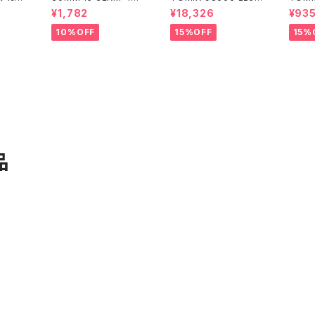
アルト(空中戦仕様)ネイ
000系 (6両) 鉄道模型
8 コキ
¥1,782
¥18,326
¥93
ビー
ンテナ
10%OFF
15%OFF
15%
品