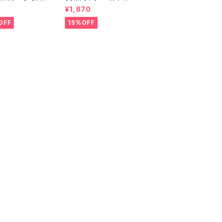
107 (増備型・コ
ト プラモデル（新品 在
5
¥1,870
なし) 鉄道模型
庫品）
OFF
15%OFF