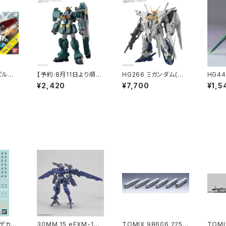
ビルドフ
【予約:8月11日より順次
HG266 Ξガンダム(キ
HG4
ーバー
発送】 HG ガンダムレオ
ルケーの魔女) ガンプラ
アリペ
¥2,420
¥7,700
¥1,5
プラモデ
パルド ガンプラ プラモ
プラモデル 閃光のハサ
モデル
品 在
デル 機動新世紀ガンダ
ウェイ（新品 在庫品）
ム00
ムX
式デカー
30MM 15 eEXM-17
TOMIX 98606 225 6
TOMI