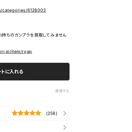
m/categories/6128003
P お持ちのガンプラを買取してみません
ri.jp/item/rxgp
ートに入れる
通報する
(258)