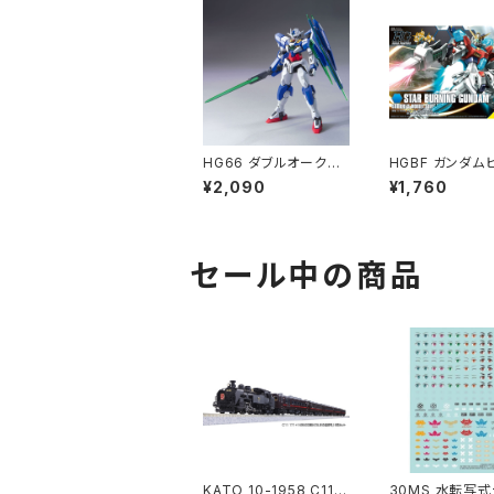
HG66 ダブルオークア
HGBF ガンダム
ンタ ガンプラ プラモデ
ァイターズ スタ
¥2,090
¥1,760
ル 機動戦士ガンダム00
ニングガンダム 
（新品 在庫品）
ル[ガンプラ]（新
庫品）
セール中の商品
KATO 10-1958 C11 1
30MS 水転写