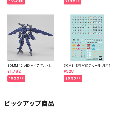
道（新品 在庫品）
15%OFF
21%OFF
30MM 15 eEXM-17 アルト(空
30MS 水転写式デカール 汎用1
中戦仕様)ネイビー
¥1,782
¥528
10%OFF
20%OFF
ピックアップ商品