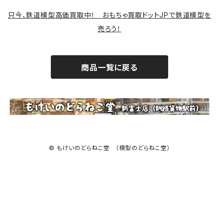
サバゲー装備類
只今、鉄道模型高価買取中！ おもちゃ買取ドットJPで鉄道模型を
売ろう！
商品一覧に戻る
© もけいのどらねこ堂 （模型のどらねこ堂）