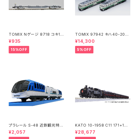
TOMIX Nゲージ 8718 コキ10
TOMIX 97942 キハ40-200
7 (増備型・コンテナなし) 鉄道
0(アリガトウキハ40・48・男鹿
¥935
¥14,300
模型
線)2両 鉄道模型
15%OFF
5%OFF
プラレール S-48 近鉄観光特急
KATO 10-1958 C11 171+14
しまかぜ 鉄道模型
系｢SL冬の湿原号｣ 6両セット
¥2,057
¥28,677
特企品 Nゲージ 鉄道模型 北海