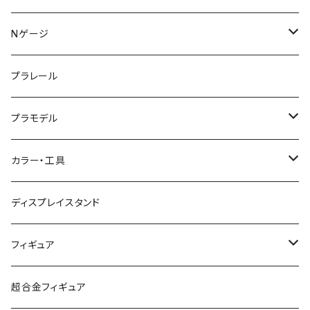
KATO (N)
Nゲージ
TOMIX (N)
車両
プラレール
マイクロエース (N)
入門セット
プラモデル
グリーンマックス (N)
レール
ガンプラ
カラー・工具
PG
その他メーカー (N)
ストラクチャー
カーモデル（車プラモ）
工具（ツール）
ディスプレイスタンド
MG
KATO (HO)
バイクプラモ
塗料
フィギュア
HG
TOMIX (HO)
30MS
筆
ガンダム
超合金フィギュア