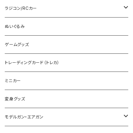
RG
その他のHOゲージ
ミリタリープラモ
ラジコン/RCカー
EG
Zゲージ
ポケモン
タミヤRC
ぬいぐるみ
その他
カタログ
その他のロボット
RCパーツ
ゲームグッズ
デカール
TOMIX (N)
その他のキャラクター
トレーディングカード（トレカ）
制御機器
ミニカー
変身グッズ
モデルガン・エアガン