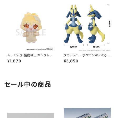
ムービック 機動戦士ガンダムSE
タカラトミー ポケモンぬいぐるみ
ED FREEDOM ぬいパル（ぬい
黄色いルカリオ（新品 在庫品）
¥1,870
¥3,850
ぐるみマスコット）/カガリ・ユラ・
アスハ（新品 在庫品）
セール中の商品