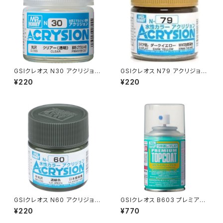
GSIクレオス N30 アクリジョン
GSIクレオス N79 アクリジョン
カラー クリアー（新品 在庫品）
カラー ダークイエロー プラモデ
¥220
¥220
ル 塗料（新品 在庫品）
GSIクレオス N60 アクリジョン
GSIクレオス B603 プレミアム
カラー 濃緑色 プラモデル 塗料
トップコート(ツヤ消シ） プラモデ
¥220
¥770
（新品 在庫品）
ル 工具（新品 在庫品）