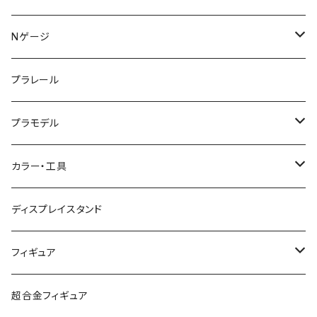
KATO (N)
Nゲージ
TOMIX (N)
車両
プラレール
マイクロエース (N)
入門セット
プラモデル
グリーンマックス (N)
レール
ガンプラ
カラー・工具
PG
その他メーカー (N)
ストラクチャー
カーモデル（車プラモ）
工具（ツール）
ディスプレイスタンド
MG
KATO (HO)
バイクプラモ
塗料
フィギュア
HG
TOMIX (HO)
30MS
筆
ガンダム
超合金フィギュア