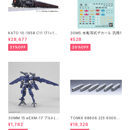
KATO 10-1958 C11 171+14
30MS 水転写式デカール 汎用1
系｢SL冬の湿原号｣ 6両セット
¥28,677
¥528
特企品 Nゲージ 鉄道模型 北海
道（新品 在庫品）
21%OFF
20%OFF
30MM 15 eEXM-17 アルト(空
TOMIX 98606 225 6000系
中戦仕様)ネイビー
(6両) 鉄道模型
¥1,782
¥18,326