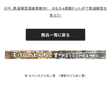
サバゲー装備類
只今、鉄道模型高価買取中！ おもちゃ買取ドットJPで鉄道模型を
売ろう！
商品一覧に戻る
© もけいのどらねこ堂 （模型のどらねこ堂）