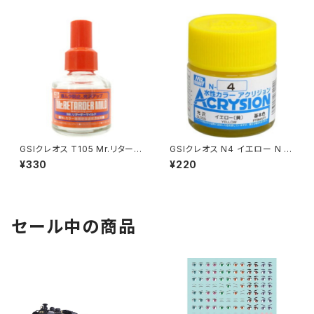
GSIクレオス T105 Mr.リターダ
GSIクレオス N4 イエロー N プ
ーマイルド プラモデル 工具（新
ラモデル 塗料（新品 在庫品）
¥330
¥220
品 在庫品）
セール中の商品