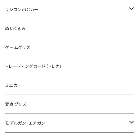
RG
その他のHOゲージ
ミリタリープラモ
ラジコン/RCカー
EG
Zゲージ
ポケモン
タミヤRC
ぬいぐるみ
その他
カタログ
その他のロボット
RCパーツ
ゲームグッズ
デカール
TOMIX (N)
その他のキャラクター
トレーディングカード（トレカ）
制御機器
ミニカー
変身グッズ
モデルガン・エアガン