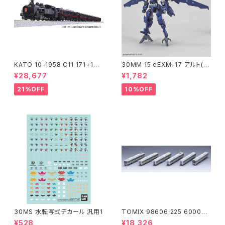
KATO 10-1958 C11 171+14
30MM 15 eEXM-17 アルト(空
系｢SL冬の湿原号｣ 6両セット
中戦仕様)ネイビー
¥28,677
¥1,782
特企品 Nゲージ 鉄道模型 北海
道（新品 在庫品）
21%OFF
10%OFF
30MS 水転写式デカール 汎用1
TOMIX 98606 225 6000系
(6両) 鉄道模型
¥528
¥18,326