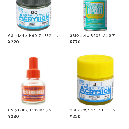
GSIクレオス N60 アクリジョン
GSIクレオス B603 プレミアム
カラー 濃緑色 プラモデル 塗料
トップコート(ツヤ消シ） プラモデ
¥220
¥770
（新品 在庫品）
ル 工具（新品 在庫品）
GSIクレオス T105 Mr.リターダ
GSIクレオス N4 イエロー N プ
ーマイルド プラモデル 工具（新
ラモデル 塗料（新品 在庫品）
¥330
¥220
品 在庫品）