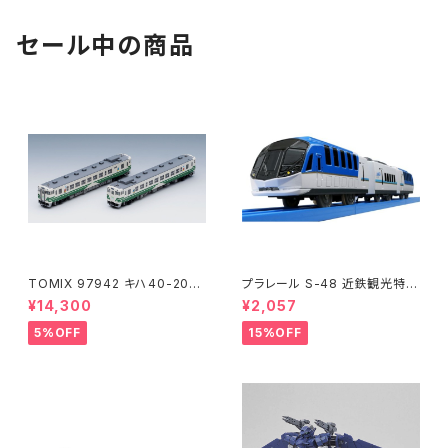
セール中の商品
TOMIX 97942 キハ40-200
プラレール S-48 近鉄観光特急
0(アリガトウキハ40・48・男鹿
しまかぜ 鉄道模型
¥14,300
¥2,057
線)2両 鉄道模型
5%OFF
15%OFF