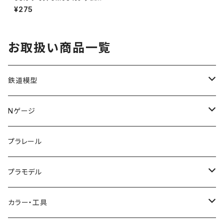
ーカー08 イエロ- プラモデル
¥275
塗料（新品 在庫品）
お取扱い商品一覧
鉄道模型
KATO (N)
Nゲージ
TOMIX (N)
車両
プラレール
マイクロエース (N)
入門セット
プラモデル
グリーンマックス (N)
レール
ガンプラ
カラー・工具