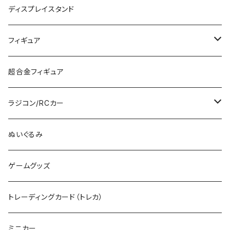
PG
その他メーカー (N)
ストラクチャー
カーモデル（車プラモ）
工具（ツール）
ディスプレイスタンド
MG
KATO (HO)
バイクプラモ
塗料
フィギュア
HG
TOMIX (HO)
30MS
筆
ガンダム
超合金フィギュア
RG
その他のHOゲージ
ミリタリープラモ
ラジコン/RCカー
EG
Zゲージ
ポケモン
タミヤRC
ぬいぐるみ
その他
カタログ
その他のロボット
RCパーツ
ゲームグッズ
デカール
TOMIX (N)
その他のキャラクター
トレーディングカード（トレカ）
制御機器
ミニカー