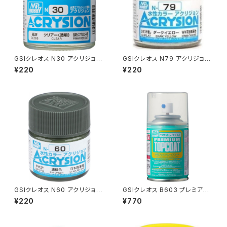
GSIクレオス N30 アクリジョン
GSIクレオス N79 アクリジョン
カラー クリアー（新品 在庫品）
カラー ダークイエロー プラモデ
¥220
¥220
ル 塗料（新品 在庫品）
GSIクレオス N60 アクリジョン
GSIクレオス B603 プレミアム
カラー 濃緑色 プラモデル 塗料
トップコート(ツヤ消シ） プラモデ
¥220
¥770
（新品 在庫品）
ル 工具（新品 在庫品）