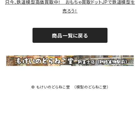
只今、鉄道模型高価買取中！ おもちゃ買取ドットJPで鉄道模型を
売ろう！
商品一覧に戻る
© もけいのどらねこ堂 （模型のどらねこ堂）