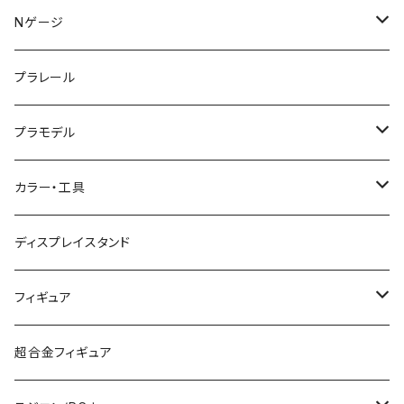
KATO (N)
Nゲージ
TOMIX (N)
車両
プラレール
マイクロエース (N)
入門セット
プラモデル
グリーンマックス (N)
レール
ガンプラ
カラー・工具
PG
その他メーカー (N)
ストラクチャー
カーモデル（車プラモ）
工具（ツール）
ディスプレイスタンド
MG
KATO (HO)
バイクプラモ
塗料
フィギュア
HG
TOMIX (HO)
30MS
筆
ガンダム
超合金フィギュア
RG