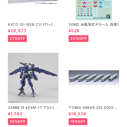
KATO 10-1958 C11 171+14
30MS 水転写式デカール 汎用1
系｢SL冬の湿原号｣ 6両セット
¥28,677
¥528
特企品 Nゲージ 鉄道模型 北海
道（新品 在庫品）
21%OFF
20%OFF
30MM 15 eEXM-17 アルト(空
TOMIX 98606 225 6000系
中戦仕様)ネイビー
(6両) 鉄道模型
¥1,782
¥18,326
10%OFF
15%OFF