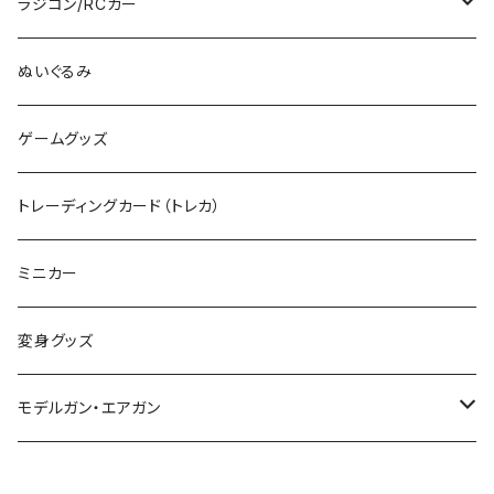
その他のHOゲージ
ミリタリープラモ
ラジコン/RCカー
EG
Zゲージ
ポケモン
タミヤRC
ぬいぐるみ
その他
カタログ
その他のロボット
RCパーツ
ゲームグッズ
デカール
TOMIX (N)
その他のキャラクター
トレーディングカード（トレカ）
制御機器
ミニカー
変身グッズ
モデルガン・エアガン
サバゲー装備類