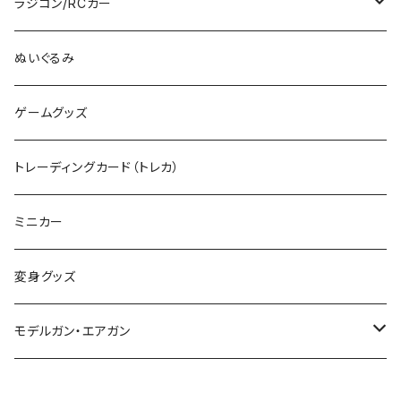
その他のHOゲージ
ミリタリープラモ
ラジコン/RCカー
EG
Zゲージ
ポケモン
タミヤRC
ぬいぐるみ
その他
カタログ
その他のロボット
RCパーツ
ゲームグッズ
デカール
TOMIX (N)
その他のキャラクター
トレーディングカード（トレカ）
制御機器
ミニカー
変身グッズ
モデルガン・エアガン
サバゲー装備類