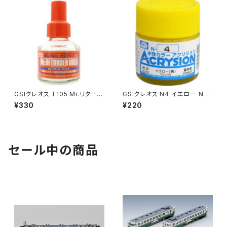
GSIクレオス T105 Mr.リターダ
GSIクレオス N4 イエロー N プ
ーマイルド プラモデル 工具（新
ラモデル 塗料（新品 在庫品）
¥330
¥220
品 在庫品）
セール中の商品