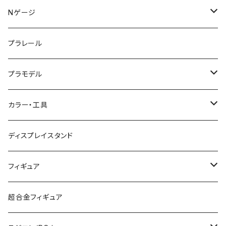
KATO (N)
Nゲージ
TOMIX (N)
車両
プラレール
マイクロエース (N)
入門セット
プラモデル
グリーンマックス (N)
レール
ガンプラ
カラー・工具
PG
その他メーカー (N)
ストラクチャー
カーモデル（車プラモ）
工具（ツール）
ディスプレイスタンド
MG
KATO (HO)
バイクプラモ
塗料
フィギュア
HG
TOMIX (HO)
30MS
筆
ガンダム
超合金フィギュア
RG