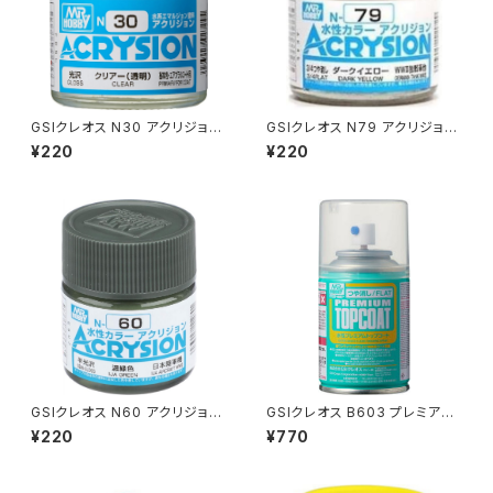
GSIクレオス N30 アクリジョン
GSIクレオス N79 アクリジョン
カラー クリアー（新品 在庫品）
カラー ダークイエロー プラモデ
¥220
¥220
ル 塗料（新品 在庫品）
GSIクレオス N60 アクリジョン
GSIクレオス B603 プレミアム
カラー 濃緑色 プラモデル 塗料
トップコート(ツヤ消シ） プラモデ
¥220
¥770
（新品 在庫品）
ル 工具（新品 在庫品）