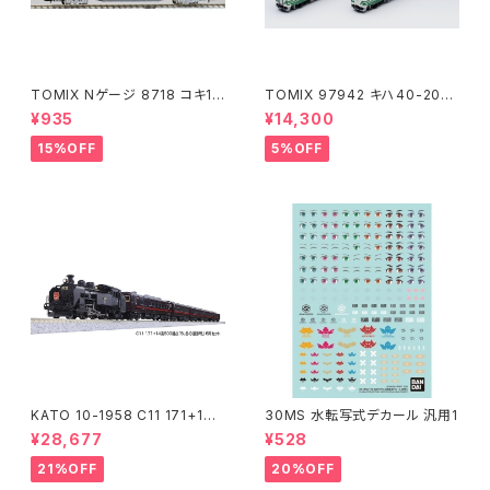
TOMIX Nゲージ 8718 コキ10
TOMIX 97942 キハ40-200
7 (増備型・コンテナなし) 鉄道
0(アリガトウキハ40・48・男鹿
¥935
¥14,300
模型
線)2両 鉄道模型
15%OFF
5%OFF
KATO 10-1958 C11 171+14
30MS 水転写式デカール 汎用1
系｢SL冬の湿原号｣ 6両セット
¥28,677
¥528
特企品 Nゲージ 鉄道模型 北海
道（新品 在庫品）
21%OFF
20%OFF