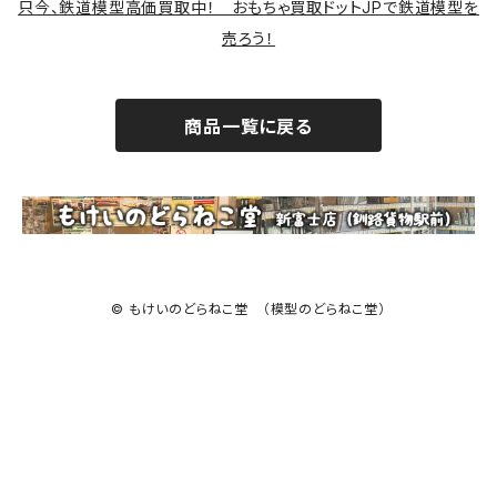
只今、鉄道模型高価買取中！ おもちゃ買取ドットJPで鉄道模型を
売ろう！
商品一覧に戻る
© もけいのどらねこ堂 （模型のどらねこ堂）