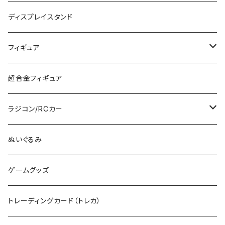
PG
その他メーカー (N)
ストラクチャー
カーモデル（車プラモ）
工具（ツール）
ディスプレイスタンド
MG
KATO (HO)
バイクプラモ
塗料
フィギュア
HG
TOMIX (HO)
30MS
筆
ガンダム
超合金フィギュア
RG
その他のHOゲージ
ミリタリープラモ
ラジコン/RCカー
EG
Zゲージ
ポケモン
タミヤRC
ぬいぐるみ
その他
カタログ
その他のロボット
RCパーツ
ゲームグッズ
デカール
TOMIX (N)
その他のキャラクター
トレーディングカード（トレカ）