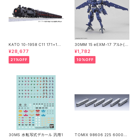
KATO 10-1958 C11 171+14
30MM 15 eEXM-17 アルト(空
系｢SL冬の湿原号｣ 6両セット
中戦仕様)ネイビー
¥28,677
¥1,782
特企品 Nゲージ 鉄道模型 北海
道（新品 在庫品）
21%OFF
10%OFF
30MS 水転写式デカール 汎用1
TOMIX 98606 225 6000系