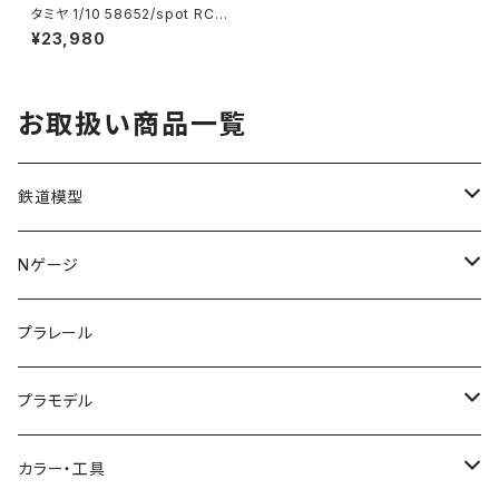
タミヤ 1/10 58652/spot RCC
F104PROIIシャーシキット(タイ
¥23,980
プ2017ボディ) ラジコン（新
品 在庫品）
お取扱い商品一覧
鉄道模型
KATO (N)
Nゲージ
TOMIX (N)
車両
プラレール
マイクロエース (N)
入門セット
プラモデル
グリーンマックス (N)
レール
ガンプラ
カラー・工具