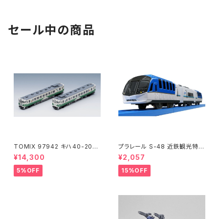
セール中の商品
TOMIX 97942 キハ40-200
プラレール S-48 近鉄観光特急
0(アリガトウキハ40・48・男鹿
しまかぜ 鉄道模型
¥14,300
¥2,057
線)2両 鉄道模型
5%OFF
15%OFF