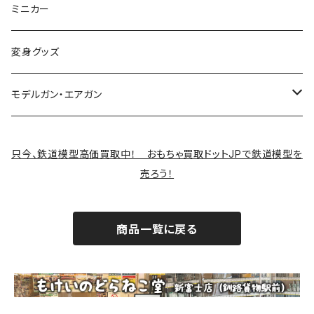
制御機器
ミニカー
変身グッズ
モデルガン・エアガン
サバゲー装備類
只今、鉄道模型高価買取中！ おもちゃ買取ドットJPで鉄道模型を
売ろう！
商品一覧に戻る