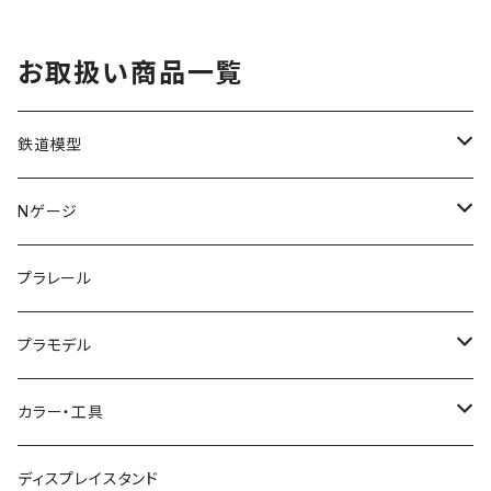
お取扱い商品一覧
鉄道模型
KATO (N)
Nゲージ
TOMIX (N)
車両
プラレール
マイクロエース (N)
入門セット
プラモデル
グリーンマックス (N)
レール
ガンプラ
カラー・工具
PG
その他メーカー (N)
ストラクチャー
カーモデル（車プラモ）
工具（ツール）
ディスプレイスタンド