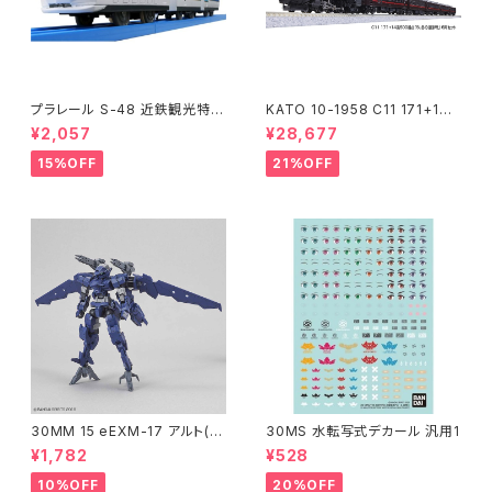
プラレール S-48 近鉄観光特急
KATO 10-1958 C11 171+14
しまかぜ 鉄道模型
系｢SL冬の湿原号｣ 6両セット
¥2,057
¥28,677
特企品 Nゲージ 鉄道模型 北海
道（新品 在庫品）
15%OFF
21%OFF
30MM 15 eEXM-17 アルト(空
30MS 水転写式デカール 汎用1
中戦仕様)ネイビー
¥1,782
¥528
10%OFF
20%OFF