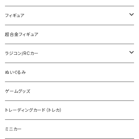
MG
KATO (HO)
バイクプラモ
塗料
フィギュア
HG
TOMIX (HO)
30MS
筆
ガンダム
超合金フィギュア
RG
その他のHOゲージ
ミリタリープラモ
ラジコン/RCカー
EG
Zゲージ
ポケモン
タミヤRC
ぬいぐるみ
その他
カタログ
その他のロボット
RCパーツ
ゲームグッズ
デカール
TOMIX (N)
その他のキャラクター
トレーディングカード（トレカ）
制御機器
ミニカー