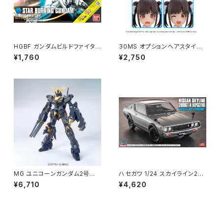
HGBF ガンダムビルドファイタ
30MS オプションヘアスタイル
ーズ スターバーニングガンダム
&フェイスパーツ(智代子/凛世)
¥1,760
¥2,750
プラモデル[ガンプラ]（新品 在
プラモデル アイドルマスター シ
庫品）
ャイニーカラーズ（新品 在庫
品）
MG ユニコーンガンダム2号機
ハセガワ 1/24 スカイライン20
バンシィ ガンプラ プラモデル 機
00GT-R(KPGC110)ディテール
¥6,710
¥4,620
動戦士ガンダムUC（新品 在庫
アップVer 52406 SP606 車
品）
プラモ （新品 在庫品）