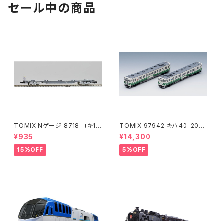
セール中の商品
TOMIX Nゲージ 8718 コキ10
TOMIX 97942 キハ40-200
7 (増備型・コンテナなし) 鉄道
0(アリガトウキハ40・48・男鹿
¥935
¥14,300
模型
線)2両 鉄道模型
15%OFF
5%OFF