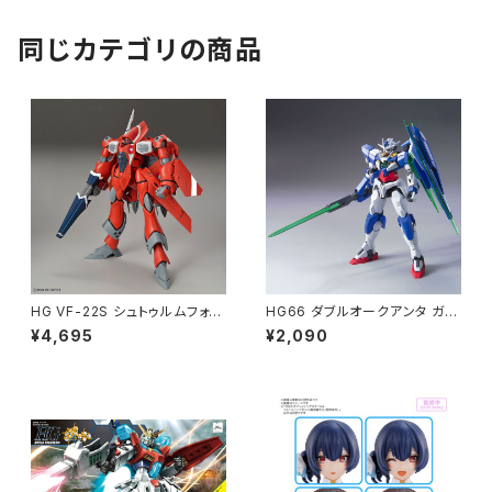
同じカテゴリの商品
HG VF-22S シュトゥルムフォー
HG66 ダブルオークアンタ ガン
ゲルII(ミリア・ファリーナ・ジー
プラ プラモデル 機動戦士ガンダ
¥4,695
¥2,090
ナス機) プラモデル マクロス（新
ム00（新品 在庫品）
品 在庫品）