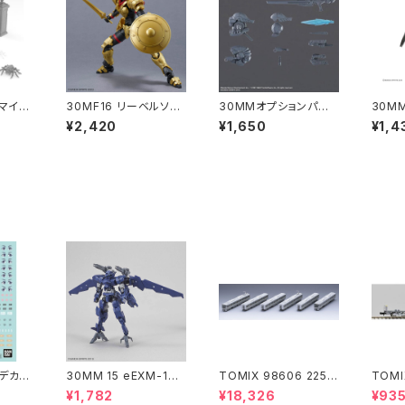
タマイズ
30MF16 リーベルソー
30MMオプションパー
30MM
プラモ
ドマン プラモデル（新
ツセット AC VI WEAP
ァルヴ
¥2,420
¥1,650
¥1,4
品）
品 在庫品）
ON SET 01 プラモデル
デル（
（新品 在庫品）
式デカー
30MM 15 eEXM-17
TOMIX 98606 225 6
TOMI
アルト(空中戦仕様)ネイ
000系 (6両) 鉄道模型
8 コキ
¥1,782
¥18,326
¥93
ビー
ンテナ