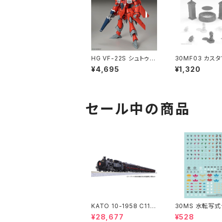
HG VF-22S シュトゥル
30MF03 カス
ムフォーゲルII(ミリア・
ストラクチャー3 
¥4,695
¥1,320
ファリーナ・ジーナス機)
デル（新品 在庫
プラモデル マクロス（新
品 在庫品）
セール中の商品
KATO 10-1958 C11 1
30MS 水転写
71+14系｢SL冬の湿原
ル 汎用1
¥28,677
¥528
号｣ 6両セット 特企品 N