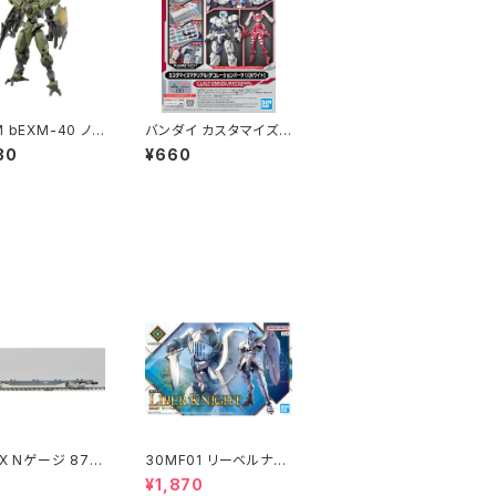
 bEXM-40 ノヴ
バンダイ カスタマイズマ
[グリーン] プラモ
テリアル08(デコレーシ
30
¥660
新品 在庫品）
ョンパーツ1 ホワイト)
プラモデル（新品 在庫
品）
X Nゲージ 871
30MF01 リーベルナイ
107 (増備型・コ
ト プラモデル（新品 在
5
¥1,870
なし) 鉄道模型
庫品）