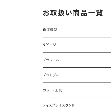
お取扱い商品一覧
鉄道模型
KATO (N)
Nゲージ
TOMIX (N)
車両
プラレール
マイクロエース (N)
入門セット
プラモデル
グリーンマックス (N)
レール
ガンプラ
カラー・工具
PG
その他メーカー (N)
ストラクチャー
カーモデル（車プラモ）
工具（ツール）
ディスプレイスタンド