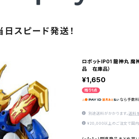
当日スピード発送！
ロボットIP01 龍神丸 
品 在庫品）
¥1,650
残り1点
なら
手数
別途送料がかかります。
送料
¥20,000以上のご注文で国
(=^・^=)関連商品まとめ買