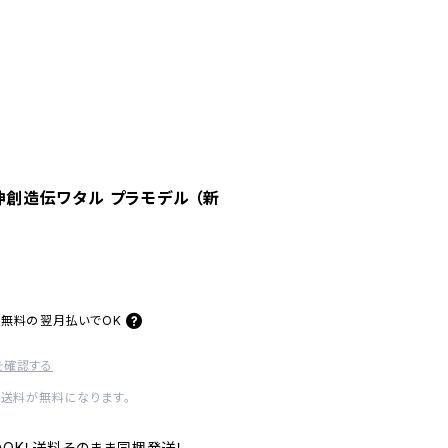
魔神創造伝ワタル プラモデル （新
料無料の
翌月払いでOK
を確認する
内送料が無料になります。
いOK！送料そのまま同梱発送！