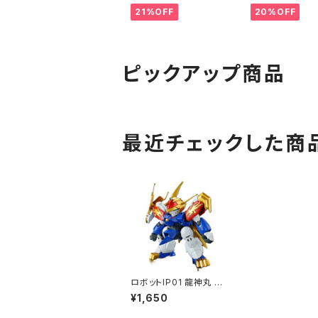
ゲージ 鉄道模型 北海
21%OFF
20%OFF
道（新品 在庫品）
ピックアップ商品
最近チェックした商
ロボットIP01 龍神丸 魔
神創造伝ワタル プラモ
¥1,650
デル （新品 在庫品）