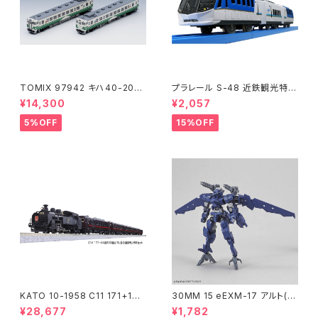
TOMIX 97942 キハ40-200
プラレール S-48 近鉄観光特急
0(アリガトウキハ40・48・男鹿
しまかぜ 鉄道模型
¥14,300
¥2,057
線)2両 鉄道模型
5%OFF
15%OFF
KATO 10-1958 C11 171+14
30MM 15 eEXM-17 アルト(空
系｢SL冬の湿原号｣ 6両セット
中戦仕様)ネイビー
¥28,677
¥1,782
特企品 Nゲージ 鉄道模型 北海