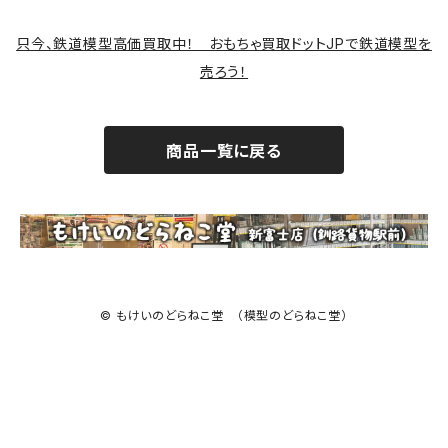
サバゲー装備類
只今、鉄道模型高価買取中！ おもちゃ買取ドットJPで鉄道模型を
売ろう！
商品一覧に戻る
© もけいのどらねこ堂 （模型のどらねこ堂）