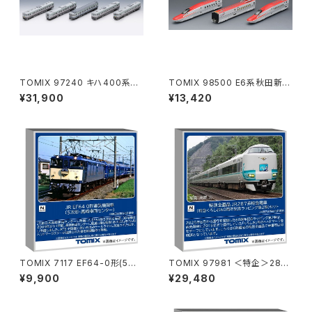
TOMIX 97240 キハ400系急
TOMIX 98500 E6系秋田新幹
行ディーゼルカー（利尻）セット
線（こまち）基本セット（3両） N
¥31,900
¥13,420
（5両） Nゲージ 鉄道模型 北海
ゲージ 鉄道模型（新品 在庫
道（新品 在庫品）
品）
TOMIX 7117 EF64-0形(5次
TOMIX 97981 ＜特企＞287
形･高崎車両センター) Nゲージ
系(特急くろしお60周年記念ラッ
¥9,900
¥29,480
鉄道模型（新品 在庫品）◇
ピング第2弾)セット(6両) Nゲー
ジ 鉄道模型（新品 在庫品）