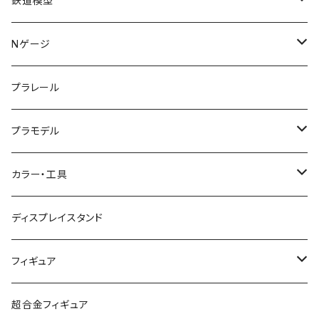
鉄道模型
KATO (N)
Nゲージ
TOMIX (N)
車両
プラレール
マイクロエース (N)
入門セット
プラモデル
グリーンマックス (N)
レール
ガンプラ
カラー・工具
PG
その他メーカー (N)
ストラクチャー
カーモデル（車プラモ）
工具（ツール）
ディスプレイスタンド
MG
KATO (HO)
バイクプラモ
塗料
フィギュア
HG
TOMIX (HO)
30MS
筆
ガンダム
超合金フィギュア