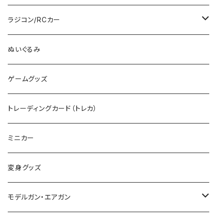
RG
その他のHOゲージ
ミリタリープラモ
ラジコン/RCカー
EG
Zゲージ
ポケモン
タミヤRC
ぬいぐるみ
その他
カタログ
その他のロボット
RCパーツ
ゲームグッズ
デカール
TOMIX (N)
その他のキャラクター
トレーディングカード（トレカ）
制御機器
ミニカー
変身グッズ
モデルガン・エアガン