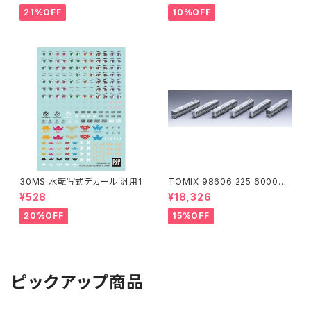
道（新品 在庫品）
21%OFF
10%OFF
30MS 水転写式デカール 汎用1
TOMIX 98606 225 6000系
(6両) 鉄道模型
¥528
¥18,326
20%OFF
15%OFF
ピックアップ商品