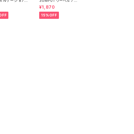
X Nゲージ 871
30MF01 リーベルナイ
107 (増備型・コ
ト プラモデル（新品 在
5
¥1,870
なし) 鉄道模型
庫品）
OFF
15%OFF