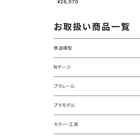
¥26,070
は）基本セット（8両） N
ゲージ 鉄道模型（新
品 在庫品）
お取扱い商品一覧
鉄道模型
KATO (N)
Nゲージ
TOMIX (N)
車両
プラレール
マイクロエース (N)
入門セット
プラモデル
グリーンマックス (N)
レール
ガンプラ
カラー・工具