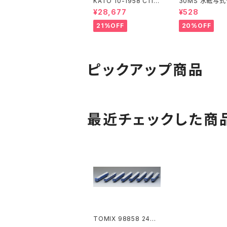
KATO 10-1958 C11 1
30MS 水転写
71+14系｢SL冬の湿原
ル 汎用1
¥28,677
¥528
号｣ 6両セット 特企品 N
ゲージ 鉄道模型 北海
21%OFF
20%OFF
道（新品 在庫品）
ピックアップ商品
最近チェックした商
TOMIX 98858 24系
25形特急寝台客車（な