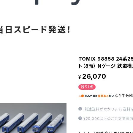
当日スピード発送！
TOMIX 98858 24
ト（8両） Nゲージ 鉄道
26,070
¥
残り1点
なら
手数
別途送料がかかります。
送料
¥20,000以上のご注文で国