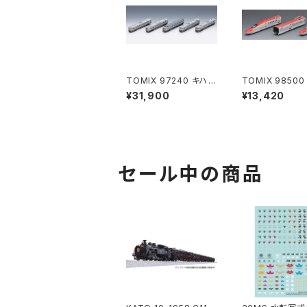
TOMIX 97240 キハ4
TOMIX 98500
00系急行ディーゼルカ
秋田新幹線（こま
¥31,900
¥13,420
ー（利尻）セット（5両） N
本セット（3両） 
ゲージ 鉄道模型 北海
鉄道模型（新品
道（新品 在庫品）
品）
セール中の商品