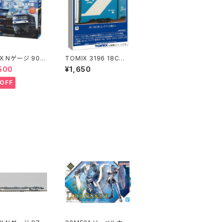
X Nゲージ 901
TOMIX 3196 18C形
ベーシックセットSD
コンテナ(3個入) Nゲー
500
¥1,650
10コンテナ列車 鉄
ジ 鉄道模型（新品 在
型
庫品）
OFF