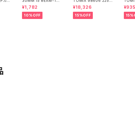
式デカー
30MM 15 eEXM-17
TOMIX 98606 225 6
TOMI
アルト(空中戦仕様)ネイ
000系 (6両) 鉄道模型
8 コキ
¥1,782
¥18,326
¥93
ビー
ンテナ
10%OFF
15%OFF
15%
品