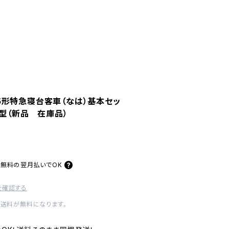
系25形特急寝台客車（なは）基本セッ
模型（新品 在庫品）
料無料の
翌月払いでOK
を確認する
内送料が無料になります。