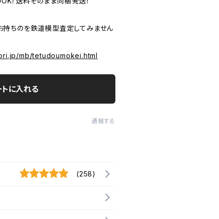
いOK！送料そのまま同梱発送！
P お持ちのを鉄道模型査定してみません
ori.jp/mb/tetudoumokei.html
ートに入れる
通報する
(258)