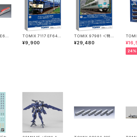
 E6系
TOMIX 7117 EF64-0
TOMIX 97981 ＜特企
TOMI
ち）基
形(5次形･高崎車両セン
＞287系(特急くろしお
81 
¥9,900
¥29,480
¥16,
Nゲージ
ター) Nゲージ 鉄道模
60周年記念ラッピング
EF2
 在庫
型（新品 在庫品）◇
第2弾)セット(6両) Nゲ
道模
24%
ージ 鉄道模型（新品
在庫品）