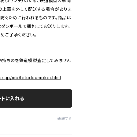
限（3センチ）のため、鉄道模型の車両
の上蓋を外して配送する場合がありま
を防ぐために行われるものです。商品は
はダンボールで梱包してお送りします。
じめご了承ください。
P お持ちのを鉄道模型査定してみません
ori.jp/mb/tetudoumokei.html
ートに入れる
通報する