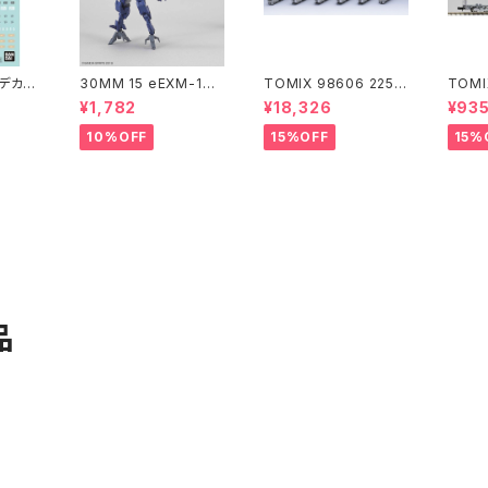
式デカー
30MM 15 eEXM-17
TOMIX 98606 225 6
TOMI
アルト(空中戦仕様)ネイ
000系 (6両) 鉄道模型
8 コキ
¥1,782
¥18,326
¥93
ビー
ンテナ
10%OFF
15%OFF
15%
品