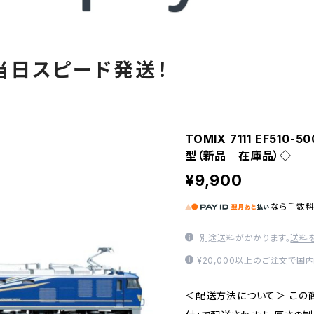
当日スピード発送！
TOMIX 7111 EF510
型（新品 在庫品）◇
¥9,900
なら
手数
別途送料がかかります。
送料
¥20,000以上のご注文で国
＜配送方法について＞ この