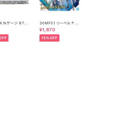
X Nゲージ 871
30MF01 リーベルナイ
107 (増備型・コ
ト プラモデル（新品 在
5
¥1,870
なし) 鉄道模型
庫品）
OFF
15%OFF