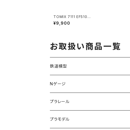
TOMIX 7111 EF510-5
00形(北斗星色) Nゲー
¥9,900
ジ 鉄道模型（新品 在
庫品）◇
お取扱い商品一覧
鉄道模型
KATO (N)
Nゲージ
TOMIX (N)
車両
プラレール
マイクロエース (N)
入門セット
プラモデル