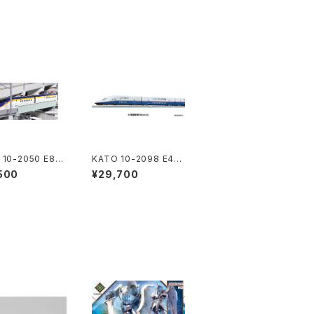
 10-2050 E8系
KATO 10-2098 E4系
幹線"つばさ" 7
新幹線「Maxとき」 8両
500
¥29,700
ト【特別企画品】
セット Nゲージ 鉄道模
ジ 鉄道模型（新
型（新品 在庫品）
庫品）