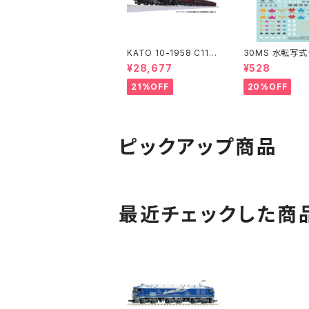
KATO 10-1958 C11 1
30MS 水転写
71+14系｢SL冬の湿原
ル 汎用1
¥28,677
¥528
号｣ 6両セット 特企品 N
ゲージ 鉄道模型 北海
21%OFF
20%OFF
道（新品 在庫品）
ピックアップ商品
最近チェックした商