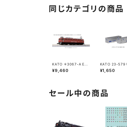
同じカテゴリの商品
KATO ＊3067-A EF8
KATO 23-579
1 300 JR貨物更新(ロ
コンテナ(佐川急便
¥9,460
¥1,650
ーズピンク) 鉄道模型
入 Nゲージ 鉄
Nゲージ（新品 在庫
（新品 在庫品）
品）
セール中の商品