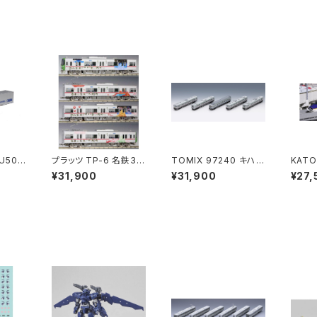
 U50A
プラッツ TP-6 名鉄33
TOMIX 97240 キハ4
KATO
) 2個
00系 徳川家康ラッピン
00系急行ディーゼルカ
山形新
¥31,900
¥31,900
¥27,
道模型
グ4両 鉄道模型（新
ー（利尻）セット（5両） N
両セッ
品 在庫品）
ゲージ 鉄道模型 北海
Nゲー
道（新品 在庫品）
品 在