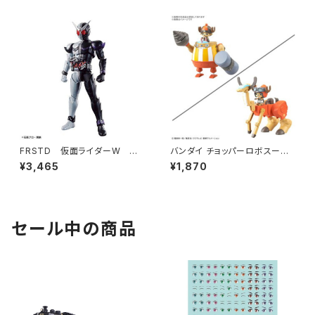
ース（新品 在庫品）
FRSTD 仮面ライダーW ファ
バンダイ チョッパーロボスーパ
ングジョーカー【新品・在庫品】
ー4号&5号(カンフートレーサー
¥3,465
¥1,870
&ウォークホッパ プラモデル ワ
ンピース（新品 在庫品）
セール中の商品