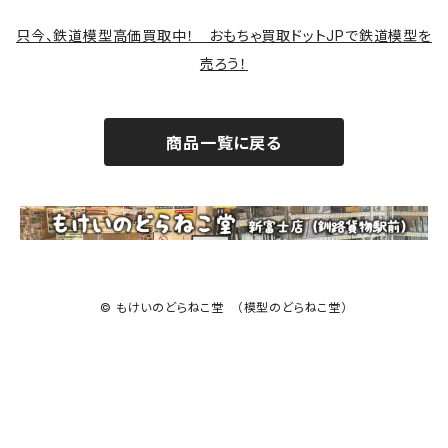
サバゲー装備類
只今、鉄道模型高価買取中！ おもちゃ買取ドットJPで鉄道模型を
売ろう！
商品一覧に戻る
© もけいのどらねこ堂 （模型のどらねこ堂）