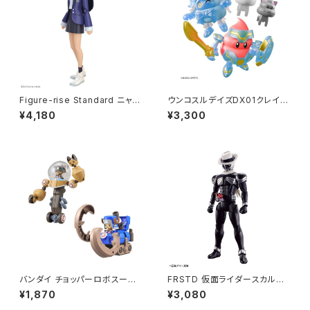
Figure-rise Standard ニャア
ウンコスルデイズDX01クレイモ
ン プラモデル ジークアクス（新
デルキット スーパーDXセット1
¥4,180
¥3,300
品 在庫品）
プラモデル（新品 在庫品）
バンダイ チョッパーロボスーパ
FRSTD 仮面ライダースカル
ー2号&3号(ヘビーアーマー&ホ
【新品・在庫品】
¥1,870
¥3,080
ーンドーザー プラモデル ワンピ