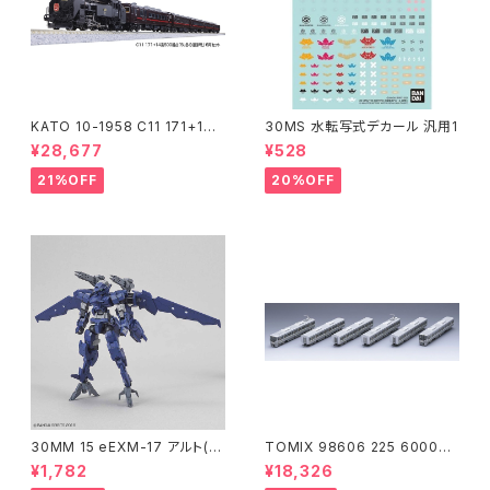
KATO 10-1958 C11 171+14
30MS 水転写式デカール 汎用1
系｢SL冬の湿原号｣ 6両セット
¥28,677
¥528
特企品 Nゲージ 鉄道模型 北海
道（新品 在庫品）
21%OFF
20%OFF
30MM 15 eEXM-17 アルト(空
TOMIX 98606 225 6000系
中戦仕様)ネイビー
(6両) 鉄道模型
¥1,782
¥18,326