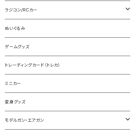
RG
その他のHOゲージ
ミリタリープラモ
ラジコン/RCカー
EG
Zゲージ
ポケモン
タミヤRC
ぬいぐるみ
その他
カタログ
その他のロボット
RCパーツ
ゲームグッズ
デカール
TOMIX (N)
その他のキャラクター
トレーディングカード（トレカ）
制御機器
ミニカー
変身グッズ
モデルガン・エアガン