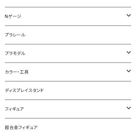
KATO (N)
Nゲージ
TOMIX (N)
車両
プラレール
マイクロエース (N)
入門セット
プラモデル
グリーンマックス (N)
レール
ガンプラ
カラー・工具
PG
その他メーカー (N)
ストラクチャー
カーモデル（車プラモ）
工具（ツール）
ディスプレイスタンド
MG
KATO (HO)
バイクプラモ
塗料
フィギュア
HG
TOMIX (HO)
30MS
筆
ガンダム
超合金フィギュア