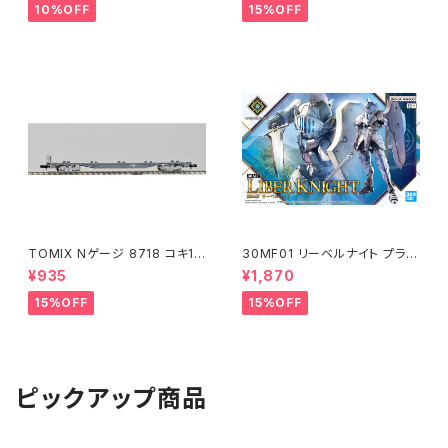
10%OFF
15%OFF
TOMIX Nゲージ 8718 コキ10
30MF01 リーベルナイト プラモ
7 (増備型・コンテナなし) 鉄道
デル（新品 在庫品）
¥935
¥1,870
模型
15%OFF
15%OFF
ピックアップ商品