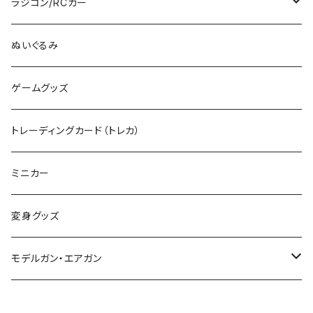
その他のHOゲージ
ミリタリープラモ
ラジコン/RCカー
EG
Zゲージ
ポケモン
タミヤRC
ぬいぐるみ
その他
カタログ
その他のロボット
RCパーツ
ゲームグッズ
デカール
TOMIX (N)
その他のキャラクター
トレーディングカード（トレカ）
制御機器
ミニカー
変身グッズ
モデルガン・エアガン
サバゲー装備類