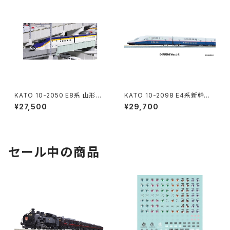
KATO 10-2050 E8系 山形新
KATO 10-2098 E4系新幹線
幹線"つばさ" 7両セット【特別企
「Maxとき」 8両セット Nゲージ
¥27,500
¥29,700
画品】 Nゲージ 鉄道模型（新
鉄道模型（新品 在庫品）
品 在庫品）
セール中の商品