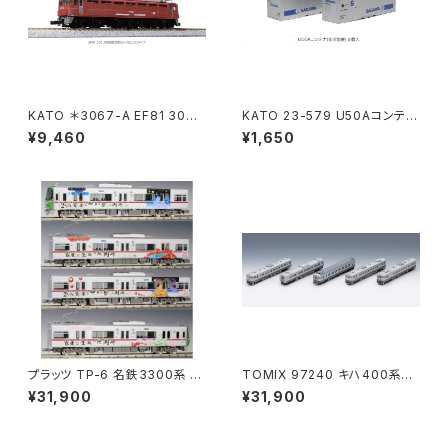
KATO ＊3067-A EF81 300
KATO 23-579 U50Aコンテナ
JR貨物更新(ローズピンク) 鉄
(佐川急便) 2個入 Nゲージ 鉄
¥9,460
¥1,650
道模型 Nゲージ（新品 在庫
道模型（新品 在庫品）
品）
プラッツ TP-6 名鉄3300系 徳
TOMIX 97240 キハ400系急
川家康ラッピング4両 鉄道模型
行ディーゼルカー（利尻）セット
¥31,900
¥31,900
（新品 在庫品）
（5両） Nゲージ 鉄道模型 北海
道（新品 在庫品）