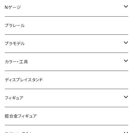
KATO (N)
Nゲージ
TOMIX (N)
車両
プラレール
マイクロエース (N)
入門セット
プラモデル
グリーンマックス (N)
レール
ガンプラ
カラー・工具
PG
その他メーカー (N)
ストラクチャー
カーモデル（車プラモ）
工具（ツール）
ディスプレイスタンド
MG
KATO (HO)
バイクプラモ
塗料
フィギュア
HG
TOMIX (HO)
30MS
筆
ガンダム
超合金フィギュア
RG