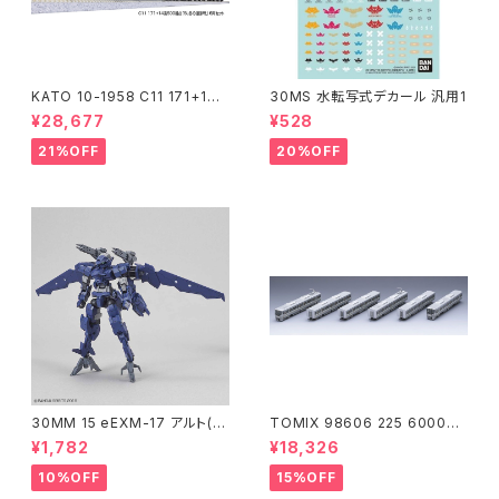
KATO 10-1958 C11 171+14
30MS 水転写式デカール 汎用1
系｢SL冬の湿原号｣ 6両セット
¥28,677
¥528
特企品 Nゲージ 鉄道模型 北海
道（新品 在庫品）
21%OFF
20%OFF
30MM 15 eEXM-17 アルト(空
TOMIX 98606 225 6000系
中戦仕様)ネイビー
(6両) 鉄道模型
¥1,782
¥18,326
10%OFF
15%OFF