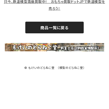
只今、鉄道模型高価買取中！ おもちゃ買取ドットJPで鉄道模型を
売ろう！
商品一覧に戻る
© もけいのどらねこ堂 （模型のどらねこ堂）