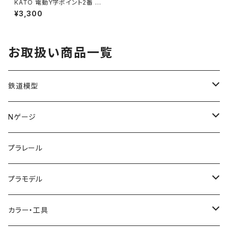
KATO 電動Y字ポイント2番 20
-222 Nゲージ 鉄道模型 検R
¥3,300
（新品 在庫品）
お取扱い商品一覧
鉄道模型
KATO (N)
Nゲージ
TOMIX (N)
車両
プラレール
マイクロエース (N)
入門セット
プラモデル
グリーンマックス (N)
レール
ガンプラ
カラー・工具