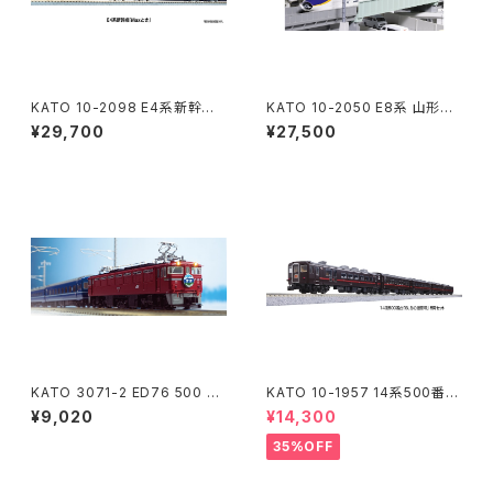
KATO 10-2098 E4系新幹線
KATO 10-2050 E8系 山形新
「Maxとき」 8両セット Nゲージ
幹線"つばさ" 7両セット【特別企
¥29,700
¥27,500
鉄道模型（新品 在庫品）
画品】 Nゲージ 鉄道模型（新
品 在庫品）
KATO 3071-2 ED76 500 JR
KATO 10-1957 14系500番
仕様 Nゲージ 鉄道模型（新品
台"SL冬の湿原号" 5両セット N
¥9,020
¥14,300
在庫品）
ゲージ 鉄道模型 北海道（新
品 在庫品）
35%OFF