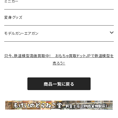
制御機器
ミニカー
変身グッズ
モデルガン・エアガン
サバゲー装備類
只今、鉄道模型高価買取中！ おもちゃ買取ドットJPで鉄道模型を
売ろう！
商品一覧に戻る