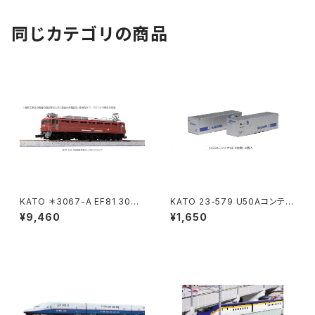
同じカテゴリの商品
KATO ＊3067-A EF81 300
KATO 23-579 U50Aコンテナ
JR貨物更新(ローズピンク) 鉄
(佐川急便) 2個入 Nゲージ 鉄
¥9,460
¥1,650
道模型 Nゲージ（新品 在庫
道模型（新品 在庫品）
品）