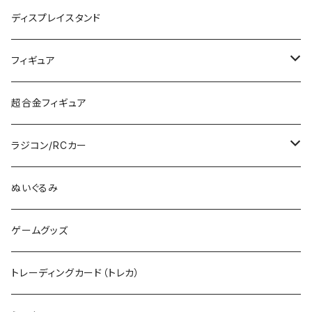
PG
その他メーカー (N)
ストラクチャー
カーモデル（車プラモ）
工具（ツール）
ディスプレイスタンド
MG
KATO (HO)
バイクプラモ
塗料
フィギュア
HG
TOMIX (HO)
30MS
筆
ガンダム
超合金フィギュア
RG
その他のHOゲージ
ミリタリープラモ
ラジコン/RCカー
EG
Zゲージ
ポケモン
タミヤRC
ぬいぐるみ
その他
カタログ
その他のロボット
RCパーツ
ゲームグッズ
デカール
TOMIX (N)
その他のキャラクター
トレーディングカード（トレカ）