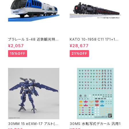
プラレール S-48 近鉄観光特急
KATO 10-1958 C11 171+14
しまかぜ 鉄道模型
系｢SL冬の湿原号｣ 6両セット
¥2,057
¥28,677
特企品 Nゲージ 鉄道模型 北海
道（新品 在庫品）
15%OFF
21%OFF
30MM 15 eEXM-17 アルト(空
30MS 水転写式デカール 汎用1
中戦仕様)ネイビー