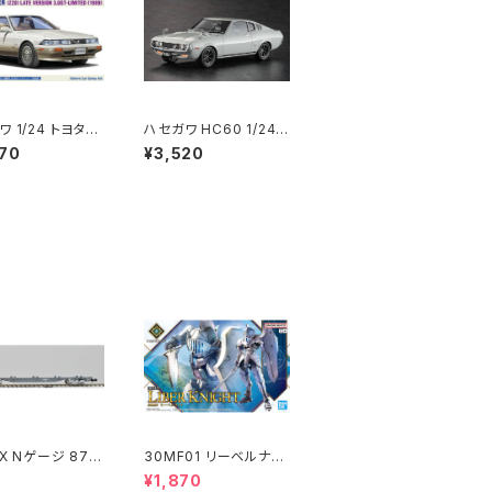
 1/24 トヨタソ
ハセガワ HC60 1/24
20)後期型3.0G
トヨタ セリカ LB 1600
70
¥3,520
テッド(1989) 21
GT 車 プラモ（新品 在
HC66 車 プラモ
庫品）
 在庫品）
X Nゲージ 871
30MF01 リーベルナイ
107 (増備型・コ
ト プラモデル（新品 在
5
¥1,870
なし) 鉄道模型
庫品）