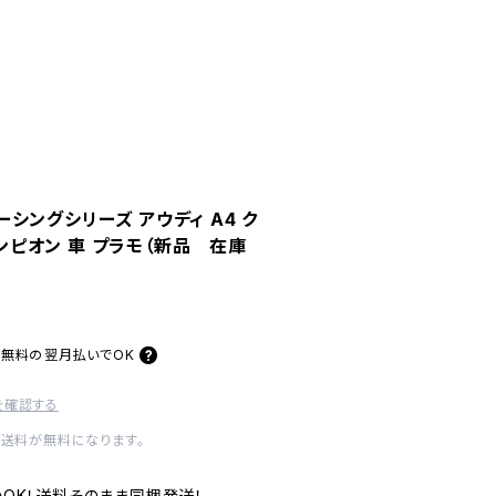
 レーシングシリーズ アウディ A4 ク
ャンピオン 車 プラモ（新品 在庫
料無料の
翌月払いでOK
を確認する
内送料が無料になります。
いOK！送料そのまま同梱発送！