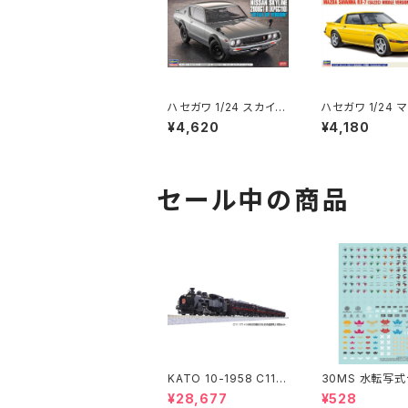
ハセガワ 1/24 スカイラ
ハセガワ 1/24 
イン2000GT-R(KPG
サバンナ RX-7 (
¥4,620
¥4,180
C110)ディテールアップ
C) 中期型 “カ
Ver 52406 SP606 車
イール” 20798
プラモ （新品 在庫品）
モ（新品 在庫品
セール中の商品
KATO 10-1958 C11 1
30MS 水転写
71+14系｢SL冬の湿原
ル 汎用1
¥28,677
¥528
号｣ 6両セット 特企品 N