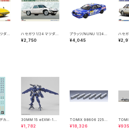
マツダ
ハセガワ 1/24 マツダ
プラッツ/NUNU 1/24
ハセガワ
SA22
コスモ スポーツ L10B
レーシングシリーズ トヨ
アラ(Z
¥2,750
¥4,045
¥2,9
スタムホ
“1968” HC2 車 プラモ
タ カローラ レビン AE9
T-リミ
 車 プラ
（新品 在庫品）
2 1989 スパ24時間レ
166 
）
ース 車 プラモ（新品
（新品
在庫品）
式デカー
30MM 15 eEXM-17
TOMIX 98606 225 6
TOMI
アルト(空中戦仕様)ネイ
000系 (6両) 鉄道模型
8 コキ
¥1,782
¥18,326
¥93
ビー
ンテナ