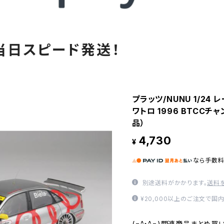
当日スピード発送！
プラッツ/NUNU 1/24
ワトロ 1996 BTCCチ
品）
4,730
¥
なら
手数
別途送料がかかります。
送料
¥20,000以上のご注文で国
(=^・^=)関連商品まとめ買