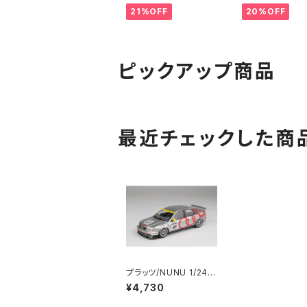
ゲージ 鉄道模型 北海
21%OFF
20%OFF
道（新品 在庫品）
ピックアップ商品
最近チェックした商
プラッツ/NUNU 1/24
レーシングシリーズ ア
¥4,730
ウディ A4 クワトロ 199
6 BTCCチャンピオン