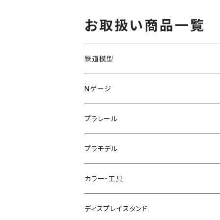
車 プラモ（新品 在庫
品）
お取扱い商品一覧
鉄道模型
KATO (N)
Nゲージ
TOMIX (N)
車両
プラレール
マイクロエース (N)
入門セット
プラモデル
グリーンマックス (N)
レール
ガンプラ
カラー・工具
PG
その他メーカー (N)
ストラクチャー
カーモデル（車プラモ）
工具（ツール）
ディスプレイスタンド