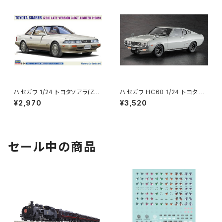
ハセガワ 1/24 トヨタソアラ(Z2
ハセガワ HC60 1/24 トヨタ セ
0)後期型3.0GT-リミテッド(19
リカ LB 1600GT 車 プラモ（新
¥2,970
¥3,520
89) 21166 HC66 車 プラモ
品 在庫品）
（新品 在庫品）
セール中の商品