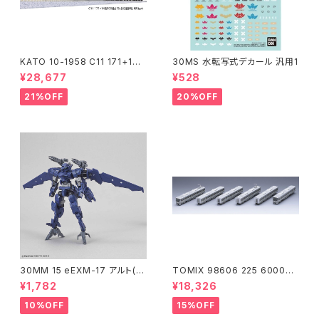
KATO 10-1958 C11 171+14
30MS 水転写式デカール 汎用1
系｢SL冬の湿原号｣ 6両セット
¥28,677
¥528
特企品 Nゲージ 鉄道模型 北海
道（新品 在庫品）
21%OFF
20%OFF
30MM 15 eEXM-17 アルト(空
TOMIX 98606 225 6000系
中戦仕様)ネイビー
(6両) 鉄道模型
¥1,782
¥18,326
10%OFF
15%OFF