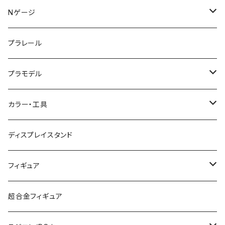
KATO (N)
Nゲージ
TOMIX (N)
車両
プラレール
マイクロエース (N)
入門セット
プラモデル
グリーンマックス (N)
レール
ガンプラ
カラー・工具
PG
その他メーカー (N)
ストラクチャー
カーモデル（車プラモ）
工具（ツール）
ディスプレイスタンド
MG
KATO (HO)
バイクプラモ
塗料
フィギュア
HG
TOMIX (HO)
30MS
筆
ガンダム
超合金フィギュア
RG