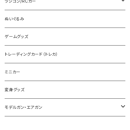
その他のHOゲージ
ミリタリープラモ
ラジコン/RCカー
EG
Zゲージ
ポケモン
タミヤRC
ぬいぐるみ
その他
カタログ
その他のロボット
RCパーツ
ゲームグッズ
デカール
TOMIX (N)
その他のキャラクター
トレーディングカード（トレカ）
制御機器
ミニカー
変身グッズ
モデルガン・エアガン
サバゲー装備類