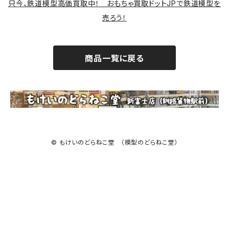
只今、鉄道模型高価買取中！ おもちゃ買取ドットJPで鉄道模型を
売ろう！
商品一覧に戻る
© もけいのどらねこ堂 （模型のどらねこ堂）